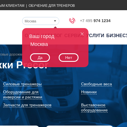
ЫМ КЛИЕНТАМ
|
ОБУЧЕНИЕ ДЛЯ ТРЕНЕРОВ
+7 495
974 1234
Москва
О НАС
КАТАЛОГ
СЕРВИС
УСЛУГИ
БИЗНЕС
Ваш город
Москва
говые дорожки
Да
Нет
ки Precor
Силовые тренажеры
Свободные веса
Оборудование для
Новинки
инверсии и растяжки
Запчасти для тренажеров
Выставочное
оборудование