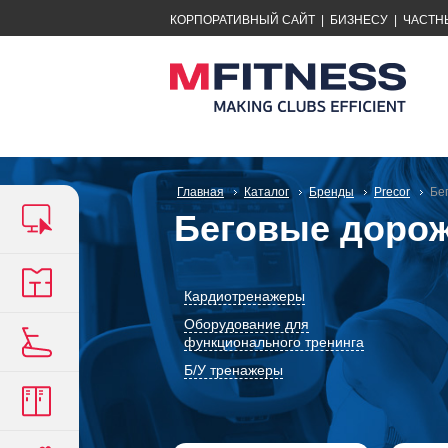
КОРПОРАТИВНЫЙ САЙТ
|
БИЗНЕСУ
|
ЧАСТН
Главная
Каталог
Бренды
Precor
Бе
Беговые дорож
Кардиотренажеры
Оборудование для
функционального тренинга
Б/У тренажеры