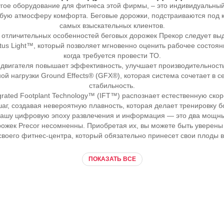
ругое оборудование для фитнеса этой фирмы, – это индивидуальны
бую атмосферу комфорта. Беговые дорожки, подстраиваются под 
самых взыскательных клиентов.
 отличительных особенностей беговых дорожек Прекор следует выд
atus Light™, который позволяет мгновенно оценить рабочее состоя
когда требуется провести ТО.
двигателя повышает эффективность, улучшает производительность
ой нагрузки Ground Effects® (GFX®), которая система сочетает в 
стабильность.
grated Footplant Technology™ (IFT™) распознает естественную скор
аг, создавая невероятную плавность, которая делает тренировку 
нашу цифровую эпоху развлечения и информация — это два мощны
ожек Precor несомненны. Приобретая их, вы можете быть уверены 
своего фитнес-центра, который обязательно принесет свои плоды 
ПОКАЗАТЬ ВСЕ