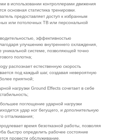
ыми в использовании контроллерами движения
тся основная статистика тренировки.
атель предоставляет доступ к избранным
ных или потолочных ТВ или персональной
зводительностью, эффективностью
благодаря улучшению внутреннего охлаждения,
же уникальной системе, позволяющей точно
гового полотна;
ology распознает естественную скорость
вается под каждый шаг, создавая невероятную
 более приятной;
ной нагрузки Ground Effects сочетает в себе
стабильность;
т большее поглощение ударной нагрузки
риходится удар ног бегущего, и дополнительную
го отталкивания;
 продлевает время безотказной работы, позволяя
уба
быстро определить рабочее состояние
уется провести обслуживание.