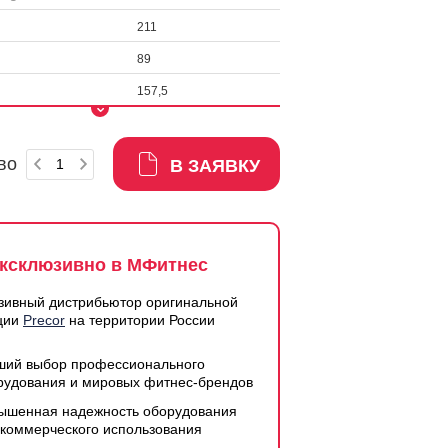
211
89
157,5
во
В ЗАЯВКУ
ксклюзивно в МФитнес
зивный дистрибьютор оригинальной
ции
Precor
на территории России
ший выбор профессионального
рудования и мировых фитнес-брендов
ышенная надежность оборудования
 коммерческого использования