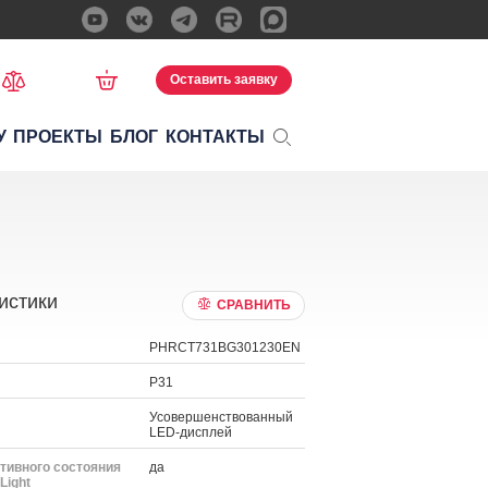
Оставить заявку
У
ПРОЕКТЫ
БЛОГ
КОНТАКТЫ
истики
СРАВНИТЬ
PHRCT731BG301230EN
P31
Усовершенствованный
LED-дисплей
тивного состояния
да
Light