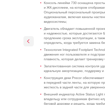
Консоль линейки 730 оснащена прост
и
ЖК-дисплеем
, на котором отображае
Опциональный персональный проигрыв
аудиоканалам, включая каналы настен
видеосистемы;
Двигатель обладает повышенной прои
и надежностью, которые достигаются 
продлению срока эксплуатации, а так
определить, когда требуется замена бе
Технология Integrated Footplant Techn
движения ног пользователя и подстраи
плавность, которая делает тренировку
Запатентованная система контроля удар
идеальную амортизацию, поддержку и 
Конструкция деки Precor обеспечивае
в передней части ленты, на которую п
жесткость в задней части для уверенно
Внешний индикатор Active Status Light
владельцу или сотрудникам
фитнес-кл
беговой дорожки и решить, когда треб