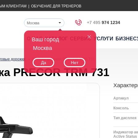
ЫМ КЛИЕНТАМ
|
ОБУЧЕНИЕ ДЛЯ ТРЕНЕРОВ
+7 495
974 1234
Москва
О НАС
КАТАЛОГ
СЕРВИС
УСЛУГИ
БИЗНЕС
Ваш город
Москва
говые дорожки
Беговая дорожка PRECOR TRM 731
Да
Нет
ка PRECOR TRM 731
Характер
Артикул
Консоль
Тип дисплея
Индикатор ак
Active Status 