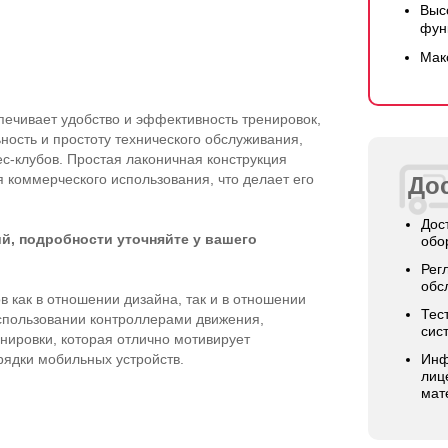
Выс
фун
Мак
ечивает удобство и эффективность тренировок,
ность и простоту технического обслуживания,
с-клубов
. Простая лаконичная конструкция
 коммерческого использования, что делает его
Дос
Дос
й, подробности уточняйте у вашего
обо
Рег
обс
в как в отношении дизайна, так и в отношении
Тес
спользовании контроллерами движения,
сис
енировки, которая отлично мотивирует
рядки мобильных устройств.
Инф
лиц
мат