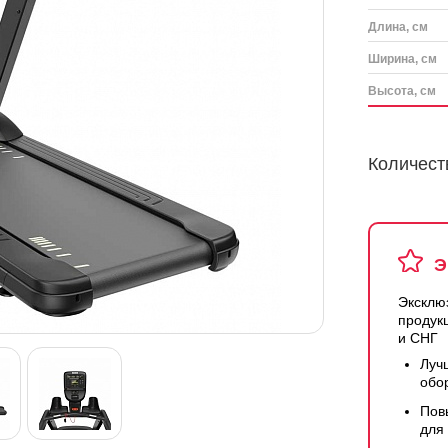
Длина, см
Ширина, см
Высота, см
Количест
Э
Эксклю
продук
и СНГ
Луч
обо
Пов
для