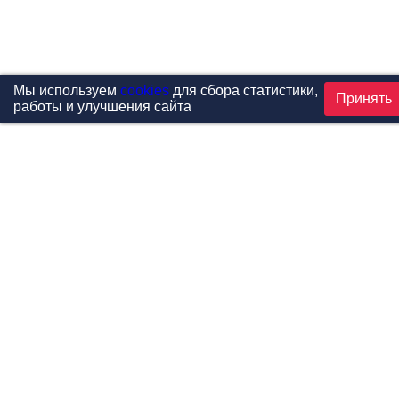
Мы используем
cookies
для сбора статистики,
Принять
работы и улучшения сайта
Проекты
Каталог
Новости
Контакты
©1999-2026 МФитнес. Все права защищены.
Разработка сайта —
студия «Сибирикс»