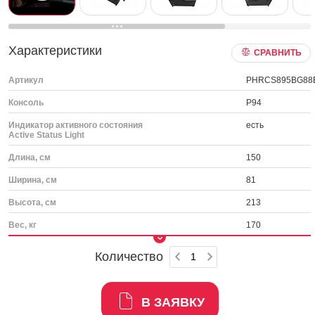
Характеристики
СРАВНИТЬ
Артикул
PHRCS895BG88
Консоль
P94
Индикатор активного состояния
есть
Active Status Light
Длина, см
150
Ширина, см
81
Высота, см
213
Вес, кг
170
Количество
В ЗАЯВКУ