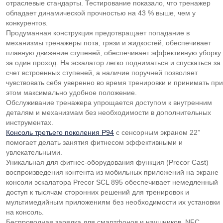
отраслевые стандарты. Тестирование показало, что тренажер
обладает динамической прочностью на 43 % выше, чем у
конкурентов.
Продуманная конструкция предотвращает попадание в
механизмы тренажеры пота, грязи и жидкостей, обеспечивает
плавную движение ступеней, обеспечивает эффективную уборку
за один проход. На эскалатор легко подниматься и спускаться за
счет встроенных ступеней, а наличие поручней позволяет
чувствовать себя уверенно во время тренировки и принимать при
этом максимально удобное положение.
Обслуживание тренажера упрощается доступом к внутренним
деталям и механизмам без необходимости в дополнительных
инструментах.
Консоль третьего поколения P94
с сенсорным экраном 22”
помогает делать занятия фитнесом эффективными и
увлекательными.
Уникальная для фитнес-оборудования функция (Precor Cast)
воспроизведения контента из мобильных приложений на экране
консоли эскалатора Precor SCL 895 обеспечивает немедленный
доступ к тысячам сторонних решений для тренировок и
мультимедийным приложениям без необходимости их установки
на консоль.
Беспроводная зарядка для смартфонов и наушников, NFC,