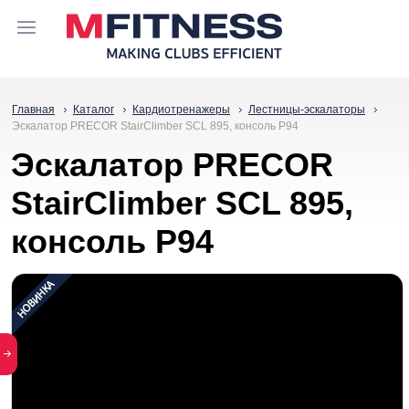
Главная
Каталог
Кардиотренажеры
Лестницы-эскалаторы
Эскалатор PRECOR StairClimber SCL 895, консоль P94
Эскалатор PRECOR
StairClimber SCL 895,
консоль P94