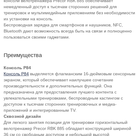
консоли велотренажера Precor RBK 885 обеспечивает
немедленный доступ к тысячам сторонних решений для
тренировок и мультимедийным приложениям без необходимости
их установки на консоль.
Беспроводная зарядка для смартфонов и наушников, NFC,
Bluetooth дают возможность всегда быть на связи и полноценно
пользоваться своими гаджетами.
Преимущества
Консоль P84
Консоль P84
выделяется флагманским 16-дюймовым сенсорным
экраном, который обеспечивает наилучшее сочетание
производительности и дополнительных функций. Она
предназначена для предоставления лучшего контента с
увлекательными тренировками, беспроводным кастингом с
доступом к тысячам сторонних тренировочных и медиа-
приложений и интегрированным TV.
Сквозной дизайн
Для легкого занятия позиции для тренировки горизонтальный
велотренажер Precor RBK 885 обладает конструкцией шириной
36 см со свободным доступом и небольшой высотой