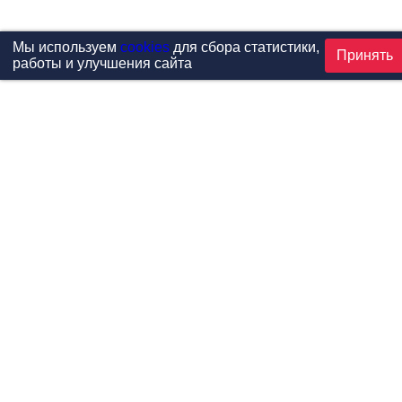
Мы используем
cookies
для сбора статистики,
Принять
работы и улучшения сайта
Проекты
Каталог
Новости
Контакты
©1999-2026 МФитнес. Все права защищены.
Разработка сайта —
студия «Сибирикс»