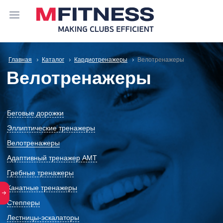
Главная
Каталог
Кардиотренажеры
Велотренажеры
Велотренажеры
Беговые дорожки
Эллиптические тренажеры
Велотренажеры
Адаптивный тренажер АМТ
Гребные тренажеры
Канатные тренажеры
Степперы
Лестницы-эскалаторы