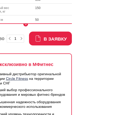
й вес
150
, кг
см
50
во
В ЗАЯВКУ
ксклюзивно в МФитнес
зивный дистрибьютор оригинальной
ции
Circle Fitness
на территории
 и СНГ
ший выбор профессионального
рудования и мировых фитнес-брендов
ышенная надежность оборудования
 коммерческого использования
окий уровень технологичности и