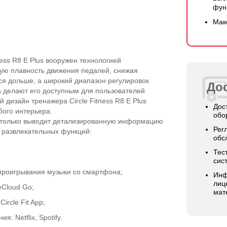
фун
Мак
ess R8 E Plus вооружен технологией
ую плавность движения педалей, снижая
ься дольше, а широкий диапазон регулировок
Дос
а делают его доступным для пользователей
дизайн тренажера Circle Fitness R8 E Plus
Дос
бого интерьера.
обо
е только выводит детализированную информацию
Рег
р развлекательных функций:
обс
Тес
сис
 проигрывания музыки со смартфона;
Инф
лиц
eCloud Go;
мат
rcle Fit App;
 Netflix, Spotify.