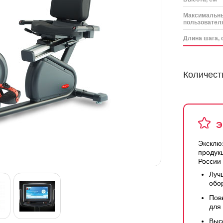
Максимальны
пользователя
Длина шага, 
Количест
Э
Эксклю
продук
России
Луч
обо
Пов
для
Выс