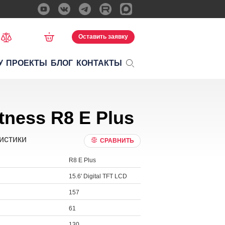
Оставить заявку
У
ПРОЕКТЫ
БЛОГ
КОНТАКТЫ
tness R8 E Plus
истики
СРАВНИТЬ
R8 E Plus
15.6' Digital TFT LCD
157
61
130