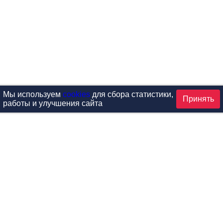
Мы используем
cookies
для сбора статистики,
Принять
работы и улучшения сайта
аталог
ардиотренажеры
Реабилитация и диагностик
иловые тренажеры
Инверсия и растяжка