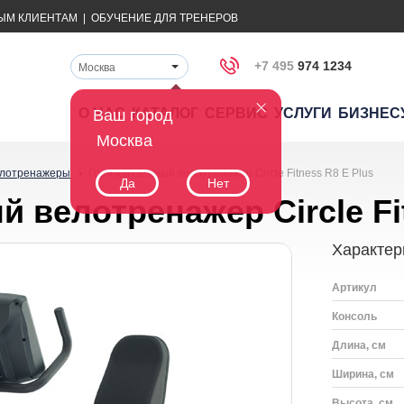
ЫМ КЛИЕНТАМ
|
ОБУЧЕНИЕ ДЛЯ ТРЕНЕРОВ
+7 495
974 1234
Москва
О НАС
КАТАЛОГ
СЕРВИС
УСЛУГИ
БИЗНЕС
Ваш город
Москва
лотренажеры
Горизонтальный велотренажер Circle Fitness R8 E Plus
Да
Нет
 велотренажер Circle Fi
Характер
Артикул
Консоль
Длина, см
Ширина, см
Высота, см