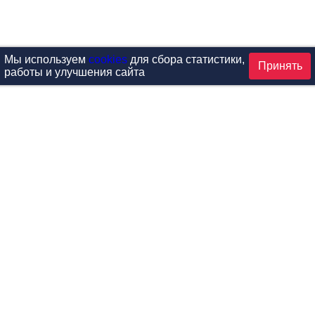
Мы используем
cookies
для сбора статистики,
Принять
работы и улучшения сайта
аталог
ардиотренажеры
Реабилитация и диагностик
иловые тренажеры
Инверсия и растяжка
вободные веса
Детский фитнес
одульные рамы
Мебель для фитнеса
илатес
Б/У тренажеры
эробика
Выставочное оборудование