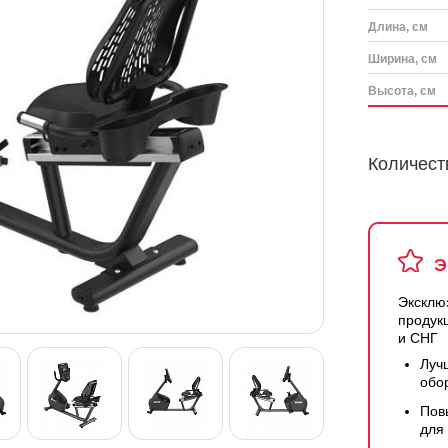
Длина, см
Ширина, см
Высота, см
Количест
Э
Эксклю
продук
и СНГ
Луч
обо
Пов
для