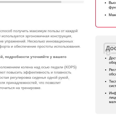
Выс
фун
Мак
способ получить максимум пользы от каждой
используется эргономичная конструкция,
е упражнений. Несколько инновационных
орта и обеспечение простоты использования.
Дос
й, подробности уточняйте у вашего
Дос
обо
положением колена над осью педали (KOPS)
Рег
яют повысить эффективность и плавность
обс
стая регулировка сиденья одной рукой,
Тес
еля принадлежностей, что позволит
сис
точиться на тренировке.
Инф
лиц
мат