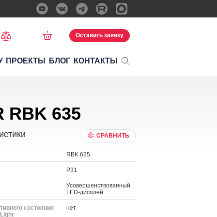
Оставить заявку
У
ПРОЕКТЫ
БЛОГ
КОНТАКТЫ
 RBK 635
истики
СРАВНИТЬ
RBK 635
P31
Усовершенствованный
LED-дисплей
тивного состояния
нет
Light