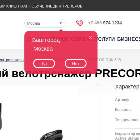
ЫМ КЛИЕНТАМ
|
ОБУЧЕНИЕ ДЛЯ ТРЕНЕРОВ
+7 495
974 1234
Москва
О НАС
КАТАЛОГ
СЕРВИС
УСЛУГИ
БИЗНЕС
Ваш город
Москва
лотренажеры
Горизонтальный велотренажер PRECOR RBK 635
Да
Нет
й велотренажер PRECOR
Характер
Артикул
Консоль
Тип дисплея
Индикатор ак
Active Status 