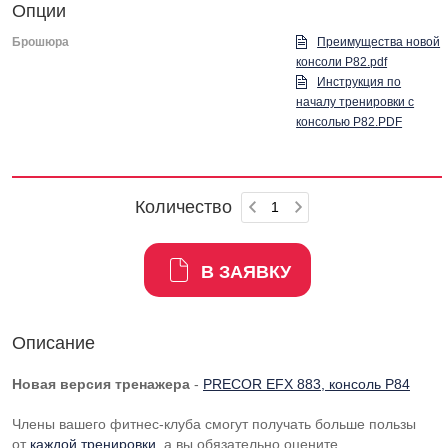
Опции
Брошюра
Преимущества новой
консоли P82.pdf
Инструкция по
началу тренировки с
консолью P82.PDF
Количество
В ЗАЯВКУ
Описание
Новая версия тренажера
-
PRECOR EFX 883, консоль P84
Члены вашего
фитнес-клуба
смогут получать больше пользы
от
каждой тренировки
, а вы обязательно оцените