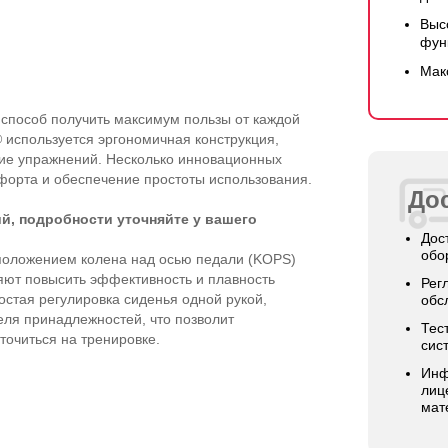
Выс
фун
Мак
способ получить максимум пользы от каждой
используется эргономичная конструкция,
е упражнений. Несколько инновационных
орта и обеспечение простоты использования.
Дос
й, подробности уточняйте у вашего
Дос
обо
положением колена над осью педали (KOPS)
яют повысить эффективность и плавность
Рег
стая регулировка сиденья одной рукой,
обс
еля принадлежностей, что позволит
Тес
точиться на тренировке.
сис
Инф
лиц
мат