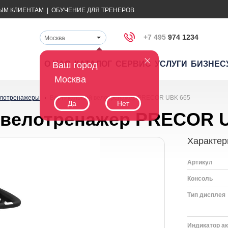
ЫМ КЛИЕНТАМ
|
ОБУЧЕНИЕ ДЛЯ ТРЕНЕРОВ
+7 495
974 1234
Москва
О НАС
КАТАЛОГ
СЕРВИС
УСЛУГИ
БИЗНЕС
Ваш город
Москва
лотренажеры
Вертикальный велотренажер PRECOR UBK 665
Да
Нет
 велотренажер PRECOR 
Характер
Артикул
Консоль
Тип дисплея
Индикатор ак