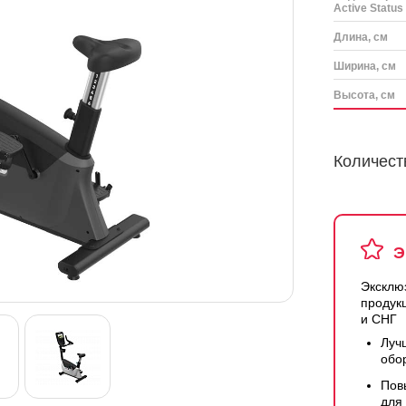
Active Status 
Длина, см
Ширина, см
Высота, см
Количест
Э
Эксклю
продук
и СНГ
Луч
обо
Пов
для