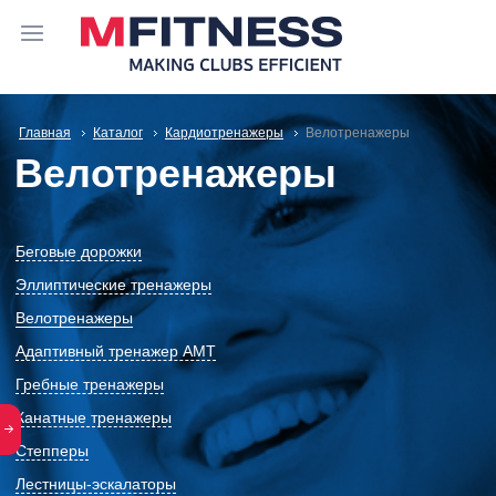
Главная
Каталог
Кардиотренажеры
Велотренажеры
Велотренажеры
Беговые дорожки
Эллиптические тренажеры
Велотренажеры
Адаптивный тренажер АМТ
Гребные тренажеры
Канатные тренажеры
Степперы
Лестницы-эскалаторы