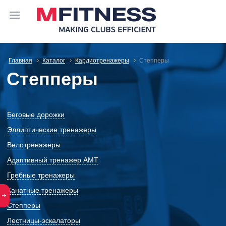
Главная
Каталог
Кардиотренажеры
Степперы
Степперы
Беговые дорожки
Эллиптические тренажеры
Велотренажеры
Адаптивный тренажер АМТ
Гребные тренажеры
Канатные тренажеры
Степперы
Лестницы-эскалаторы