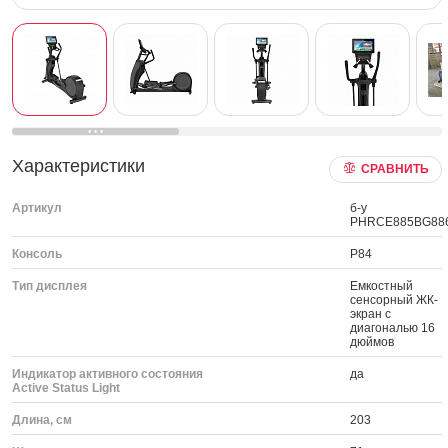
Характеристики
СРАВНИТЬ
Артикул
б-у
PHRCE885BG88
Консоль
P84
Тип дисплея
Емкостный
сенсорный ЖК-
экран с
диагональю 16
дюймов
Индикатор активного состояния
да
Active Status Light
Длина, см
203