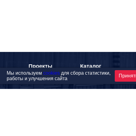
Проекты
Каталог
Мы используем
cookies
для сбора статистики,
Принят
Новости
Контакты
работы и улучшения сайта
©1999-2026 МФитнес. Все права защищены.
Разработка сайта —
студия «Сибирикс»