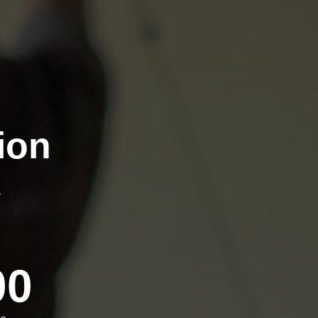
ion
,
00