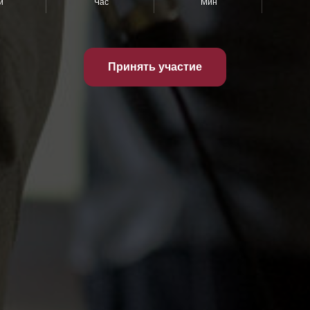
й
Час
Мин
Принять участие