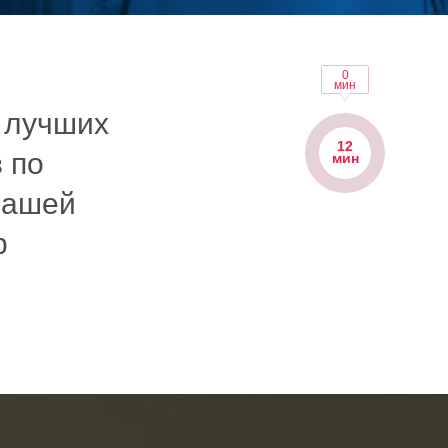
0
мин
м лучших
12
 по
мин
нашей
b