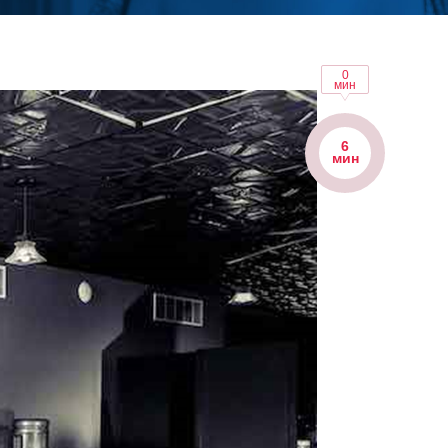
0
мин
6
мин