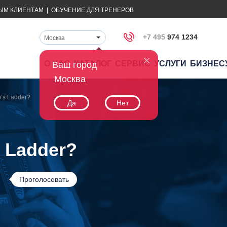
ЫМ КЛИЕНТАМ
|
ОБУЧЕНИЕ ДЛЯ ТРЕНЕРОВ
+7 495
974 1234
Москва
О НАС
КАТАЛОГ
СЕРВИС
УСЛУГИ
БИЗНЕС
Ваш город
Москва
’s Ladder?
Да
Нет
 Ladder?
Проголосовать