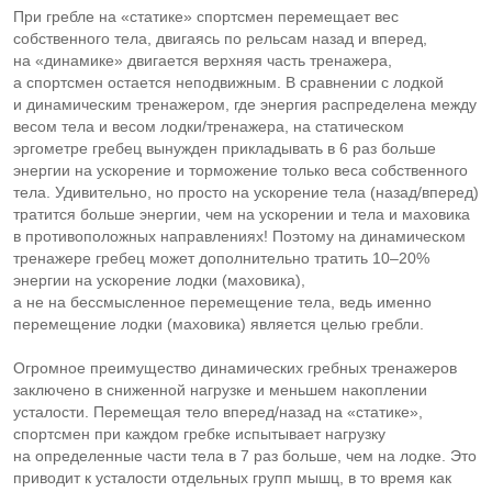
При гребле на «статике» спортсмен перемещает вес
собственного тела, двигаясь по рельсам назад и вперед,
на «динамике» двигается верхняя часть тренажера,
а спортсмен остается неподвижным. В сравнении с лодкой
и динамическим тренажером, где энергия распределена между
весом тела и весом лодки/тренажера, на статическом
эргометре гребец вынужден прикладывать в 6 раз больше
энергии на ускорение и торможение только веса собственного
тела. Удивительно, но просто на ускорение тела (назад/вперед)
тратится больше энергии, чем на ускорении и тела и маховика
в противоположных направлениях! Поэтому на динамическом
тренажере гребец может дополнительно тратить 10–20%
энергии на ускорение лодки (маховика),
а не на бессмысленное перемещение тела, ведь именно
перемещение лодки (маховика) является целью гребли.
Огромное преимущество динамических гребных тренажеров
заключено в сниженной нагрузке и меньшем накоплении
усталости. Перемещая тело вперед/назад на «статике»,
спортсмен при каждом гребке испытывает нагрузку
на определенные части тела в 7 раз больше, чем на лодке. Это
приводит к усталости отдельных групп мышц, в то время как