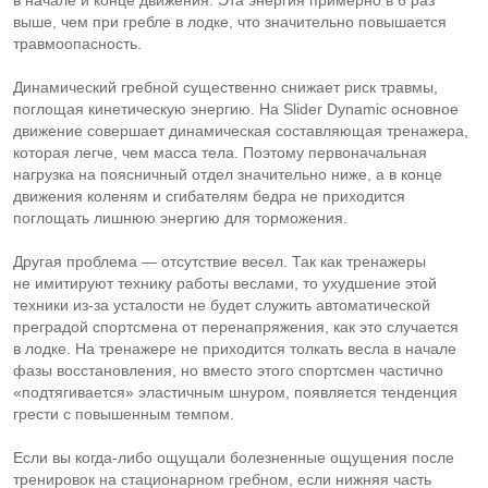
в начале и конце движения. Эта энергия примерно в 6 раз
выше, чем при гребле в лодке, что значительно повышается
травмоопасность.
Динамический гребной существенно снижает риск травмы,
поглощая кинетическую энергию. На Slider Dynamic основное
движение совершает динамическая составляющая тренажера,
которая легче, чем масса тела. Поэтому первоначальная
нагрузка на поясничный отдел значительно ниже, а в конце
движения коленям и сгибателям бедра не приходится
поглощать лишнюю энергию для торможения.
Другая проблема — отсутствие весел. Так как тренажеры
не имитируют технику работы веслами, то ухудшение этой
техники
из-за
усталости не будет служить автоматической
преградой спортсмена от перенапряжения, как это случается
в лодке. На тренажере не приходится толкать весла в начале
фазы восстановления, но вместо этого спортсмен частично
«подтягивается» эластичным шнуром, появляется тенденция
грести с повышенным темпом.
Если вы
когда-либо
ощущали болезненные ощущения после
тренировок на стационарном гребном, если нижняя часть