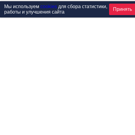
Мы используем
cookies
для сбора статистики,
Принять
работы и улучшения сайта
Проекты
Каталог
Новости
Контакты
©1999-2026 МФитнес. Все права защищены.
Разработка сайта —
студия «Сибирикс»