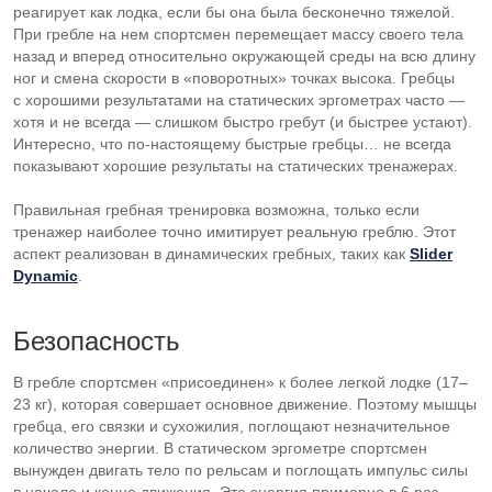
реагирует как лодка, если бы она была бесконечно тяжелой.
При гребле на нем спортсмен перемещает массу своего тела
назад и вперед относительно окружающей среды на всю длину
ног и смена скорости в «поворотных» точках высока. Гребцы
с хорошими результатами на статических эргометрах часто —
хотя и не всегда — слишком быстро гребут (и быстрее устают).
Интересно, что
по-настоящему
быстрые гребцы… не всегда
показывают хорошие результаты на статических тренажерах.
Правильная гребная тренировка возможна, только если
тренажер наиболее точно имитирует реальную греблю. Этот
аспект реализован в динамических гребных, таких как
Slider
Dynamic
.
Безопасность
В гребле спортсмен «присоединен» к более легкой лодке (17–
23 кг), которая совершает основное движение. Поэтому мышцы
гребца, его связки и сухожилия, поглощают незначительное
количество энергии. В статическом эргометре спортсмен
вынужден двигать тело по рельсам и поглощать импульс силы