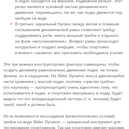
и седло находятся на верхнем, подвижном рельсе. Этот
рельс является основной частью динамического
движения, перемещаясь так же, как лодка движется под
гребцом на воде.
В-третьих
, идеальный баланс между весом и плавным
скольжением динамической рамы позволяют гребцу
поддерживать ритм, иметь мощный гребок и отдыхать
на фазе «восстановления». Возврат рамы происходит
натурально и создает инерцию, чтобы спортсмен
в момент «захвата» мог приложить необходимое усилие.
Эти три важных конструкторских фактора совмещены, чтобы
создать динамику равнозначную движению лодки, не только
физику, но и ощущение. На Slider Dynamic масса двигающейся
части сравнима с массой лодки, поэтому «чувство гребли»
(по научному — проприоцепция) очень идентично тому, что
испытывается в лодке, и спортсмен вернувшись в лодку, будет
видеть что его координационный паттерн (
т. е.
техника) будет
такой, какой и должна быть.
Из-за
возможности воссоздания физиологических условий
гребли на воде Slider Dynamic — прекрасный инструмент для
тестирования спортсменов. Так как спортсмен двигает маховик,