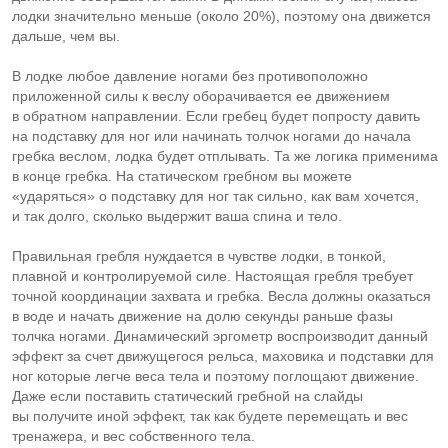
лодки значительно меньше (около 20%), поэтому она движется
дальше, чем вы.
В лодке любое давление ногами без противоположно
приложенной силы к веслу оборачивается ее движением
в обратном направлении. Если гребец будет попросту давить
на подставку для ног или начинать толчок ногами до начала
гребка веслом, лодка будет отплывать. Та же логика применима
в конце гребка. На статическом гребном вы можете
«ударяться» о подставку для ног так сильно, как вам хочется,
и так долго, сколько выдержит ваша спина и тело.
Правильная гребля нуждается в чувстве лодки, в тонкой,
плавной и контролируемой силе. Настоящая гребля требует
точной координации захвата и гребка. Весла должны оказаться
в воде и начать движение на долю секунды раньше фазы
толчка ногами. Динамический эргометр воспроизводит данный
эффект за счет движущегося рельса, маховика и подставки для
ног которые легче веса тела и поэтому поглощают движение.
Даже если поставить статический гребной на слайды
вы получите иной эффект, так как будете перемещать и вес
тренажера, и вес собственного тела.