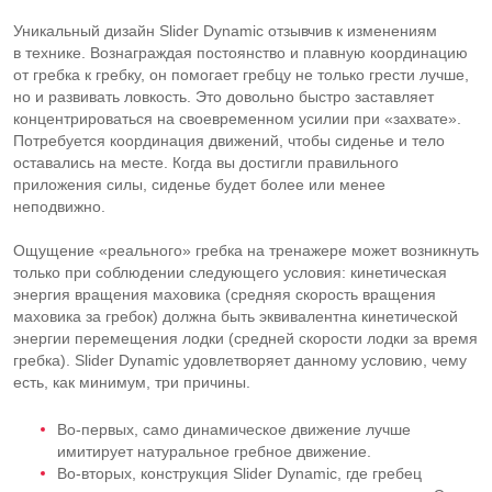
Уникальный дизайн Slider Dynamic отзывчив к изменениям
в технике. Вознаграждая постоянство и плавную координацию
от гребка к гребку, он помогает гребцу не только грести лучше,
но и развивать ловкость. Это довольно быстро заставляет
концентрироваться на своевременном усилии при «захвате».
Потребуется координация движений, чтобы сиденье и тело
оставались на месте. Когда вы достигли правильного
приложения силы, сиденье будет более или менее
неподвижно.
Ощущение «реального» гребка на тренажере может возникнуть
только при соблюдении следующего условия: кинетическая
энергия вращения маховика (средняя скорость вращения
маховика за гребок) должна быть эквивалентна кинетической
энергии перемещения лодки (средней скорости лодки за время
гребка). Slider Dynamic удовлетворяет данному условию, чему
есть, как минимум, три причины.
Во-первых
, само динамическое движение лучше
имитирует натуральное гребное движение.
Во-вторых
, конструкция Slider Dynamic, где гребец