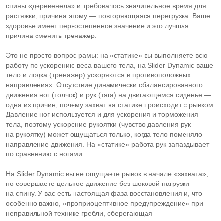
спины «деревенела» и требовалось значительное время для
растяжки, причина этому — повторяющаяся перегрузка. Ваше
здоровье имеет первостепенное значение и это лучшая
причина сменить тренажер.
Это не просто вопрос рамы: на «статике» вы выполняете всю
работу по ускорению веса вашего тела, на Slider Dynamic ваше
тело и лодка (тренажер) ускоряются в противоположных
направлениях. Отсутствие динамически сбалансированного
движения ног (толчок) и рук (тяга) на двигающемся сиденье —
одна из причин, почему захват на статике происходит с рывком.
Давление ног используется и для ускорения и торможения
тела, поэтому ускорение рукоятки (чувство давления рук
на рукоятку) может ощущаться только, когда тело поменяло
направление движения. На «статике» работа рук запаздывает
по сравнению с ногами.
На Slider Dynamic вы не ощущаете рывок в начале «захвата»,
но совершаете цельное движение без шоковой нагрузки
на спину. У вас есть настоящая фаза восстановления и, что
особенно важно, «проприоцептивное предупреждение» при
неправильной технике гребли, оберегающая