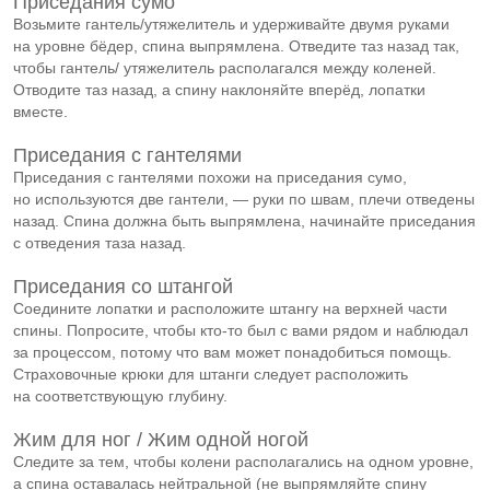
Приседания сумо
Возьмите гантель/утяжелитель и удерживайте двумя руками
на уровне бёдер, спина выпрямлена. Отведите таз назад так,
чтобы гантель/ утяжелитель располагался между коленей.
Отводите таз назад, а спину наклоняйте вперёд, лопатки
вместе.
Приседания с гантелями
Приседания с гантелями похожи на приседания сумо,
но используются две гантели, — руки по швам, плечи отведены
назад. Спина должна быть выпрямлена, начинайте приседания
с отведения таза назад.
Приседания со штангой
Соедините лопатки и расположите штангу на верхней части
спины. Попросите, чтобы
кто-то
был с вами рядом и наблюдал
за процессом, потому что вам может понадобиться помощь.
Страховочные крюки для штанги следует расположить
на соответствующую глубину.
Жим для ног / Жим одной ногой
Следите за тем, чтобы колени располагались на одном уровне,
а спина оставалась нейтральной (не выпрямляйте спину