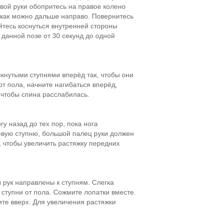
вой руки обопритесь на правое колено
с как можно дальше направо. Повернитесь
йтесь коснуться внутренней стороны
данной позе от 30 секунд до одной
мкнутыми ступнями вперёд так, чтобы они
от пола, начните нагибаться вперёд,
, чтобы спина расслабилась.
у назад до тех пор, пока нога
левую ступню, большой палец руки должен
, чтобы увеличить растяжку передних
ы рук направлены к ступням. Слегка
 ступни от пола. Сожмите лопатки вместе.
ите вверх. Для увеличения растяжки