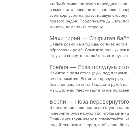
чтобы большая нагрузка приходилась на 
и выдохните, повернитесь направо. Прав
всем корпусом направо, правую сторону 
правого бедра. Продолжайте дышать, пос
минуты, поменяйте сторону.
Махи гирей — Открытая баб
Сядьте ровно на ягодицы, согните ноги в
образовали ромб. Сомкните пальцы рук вм
скругляя спину, постарайтесь дотянуться
Гребля — Поза полулука сто
Начните с позы стола (руки под плечами,
не выпрямится. Вытяните правую руку вп
быть направлен вниз. Надавите рукой на
мышц плеча. Удерживайте такое положени
Берпи — Поза перевернутого
В положении сидя поставьте ступни на по
поверните руки наружу так, чтобы мизин
Поднимите грудь вверх и почувствуйте, 
подайтесь тазом вперёд, чтобы ещё бол