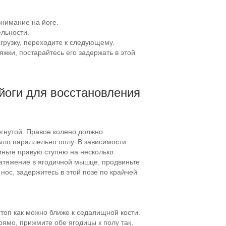
нимание на йоге.
льности.
грузку, переходите к следующему.
яжки, постарайтесь его задержать в этой
йоги для восстановления
согнутой. Правое колено должно
было параллельно полу. В зависимости
иньте правую ступню на несколько
 натяжение в ягодичной мышце, продвиньте
нос, задержитесь в этой позе по крайней
стоп как можно ближе к седалищной кости.
рямо, прижмите обе ягодицы к полу так,