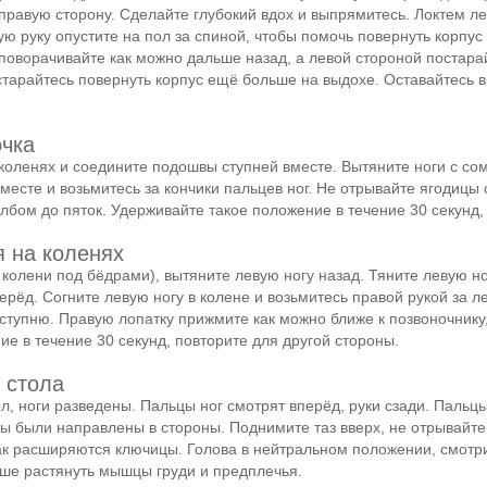
правую сторону. Сделайте глубокий вдох и выпрямитесь. Локтем ле
ую руку опустите на пол за спиной, чтобы помочь повернуть корпу
поворачивайте как можно дальше назад, а левой стороной постара
тарайтесь повернуть корпус ещё больше на выдохе. Оставайтесь в 
очка
 коленях и соедините подошвы ступней вместе. Вытяните ноги с со
есте и возьмитесь за кончики пальцев ног. Не отрывайте ягодицы 
 лбом до пяток. Удерживайте такое положение в течение 30 секунд
я на коленях
 колени под бёдрами), вытяните левую ногу назад. Тяните левую ног
ерёд. Согните левую ногу в колене и возьмитесь правой рукой за 
 ступню. Правую лопатку прижмите как можно ближе к позвоночнику
е в течение 30 секунд, повторите для другой стороны.
 стола
л, ноги разведены. Пальцы ног смотрят вперёд, руки сзади. Пальц
цы были направлены в стороны. Поднимите таз вверх, не отрывайте
как расширяются ключицы. Голова в нейтральном положении, смотр
ьше растянуть мышцы груди и предплечья.