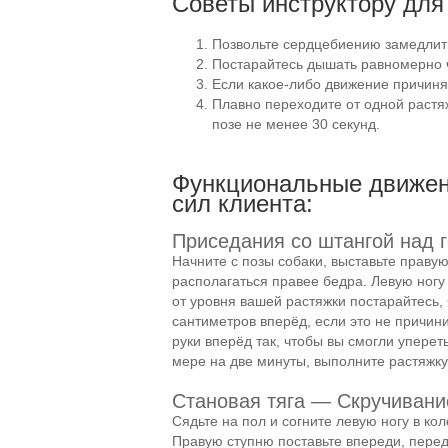
Советы инструктору для
Позвольте сердцебиению замедлить
Постарайтесь дышать равномерно ч
Если
какое-либо
движение причиняе
Плавно переходите от одной растяж
позе не менее 30 секунд.
Функциональные движени
сил клиента:
Приседания со штангой над 
Начните с позы собаки, выставьте правую
располагаться правее бедра. Левую ногу 
от уровня вашей растяжки постарайтесь,
сантиметров вперёд, если это не причин
руки вперёд так, чтобы вы смогли уперет
мере на две минуты, выполните растяжку
Становая тяга — Скручивани
Сядьте на пол и согните левую ногу в ко
Правую ступню поставьте впереди, перед