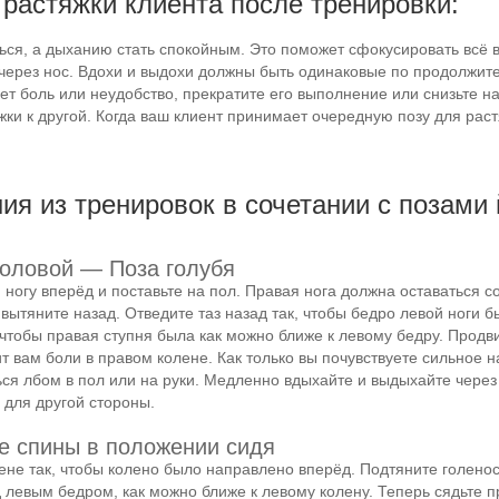
 растяжки клиента после тренировки:
ся, а дыханию стать спокойным. Это поможет сфокусировать всё в
ерез нос. Вдохи и выдохи должны быть одинаковые по продолжите
т боль или неудобство, прекратите его выполнение или снизьте на
ки к другой. Когда ваш клиент принимает очередную позу для раст
я из тренировок в сочетании с позами 
головой — Поза голубя
 ногу вперёд и поставьте на пол. Правая нога должна оставаться 
вытяните назад. Отведите таз назад так, чтобы бедро левой ноги 
 чтобы правая ступня была как можно ближе к левому бедру. Продв
ит вам боли в правом колене. Как только вы почувствуете сильное
ься лбом в пол или на руки. Медленно вдыхайте и выдыхайте через 
 для другой стороны.
е спины в положении сидя
лене так, чтобы колено было направлено вперёд. Подтяните голено
 левым бедром, как можно ближе к левому колену. Теперь сядьте п