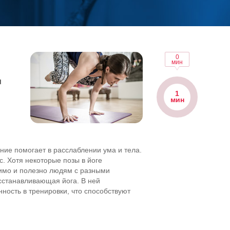
0
мин
я
1
мин
м
ие помогает в расслаблении ума и тела.
. Хотя некоторые позы в йоге
жимо и полезно людям с разными
сстанавливающая йога. В ней
ность в тренировки, что способствуют