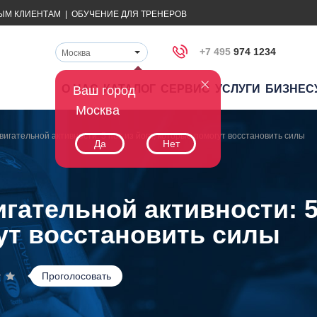
ЫМ КЛИЕНТАМ
|
ОБУЧЕНИЕ ДЛЯ ТРЕНЕРОВ
+7 495
974 1234
Москва
О НАС
КАТАЛОГ
СЕРВИС
УСЛУГИ
БИЗНЕС
Ваш город
Москва
вигательной активности: 5 поз из йоги, которые помогут восстановить силы
Да
Нет
гательной активности: 5 
ут восстановить силы
Проголосовать