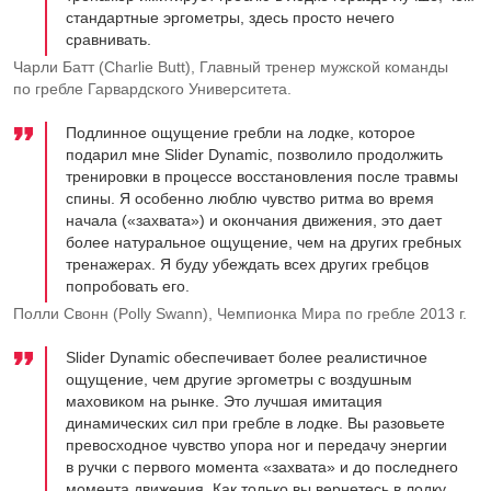
стандартные эргометры, здесь просто нечего
сравнивать.
Чарли Батт (Charlie Butt), Главный тренер мужской команды
по гребле Гарвардского Университета.
Подлинное ощущение гребли на лодке, которое
подарил мне Slider Dynamic, позволило продолжить
тренировки в процессе восстановления после травмы
спины. Я особенно люблю чувство ритма во время
начала («захвата») и окончания движения, это дает
более натуральное ощущение, чем на других гребных
тренажерах. Я буду убеждать всех других гребцов
попробовать его.
Полли Свонн (Polly Swann), Чемпионка Мира по гребле 2013 г.
Slider Dynamic обеспечивает более реалистичное
ощущение, чем другие эргометры с воздушным
маховиком на рынке. Это лучшая имитация
динамических сил при гребле в лодке. Вы разовьете
превосходное чувство упора ног и передачу энергии
в ручки с первого момента «захвата» и до последнего
момента движения. Как только вы вернетесь в лодку,