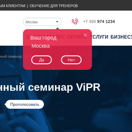
ЫМ КЛИЕНТАМ
|
ОБУЧЕНИЕ ДЛЯ ТРЕНЕРОВ
+7 495
974 1234
Москва
О НАС
КАТАЛОГ
СЕРВИС
УСЛУГИ
БИЗНЕС
Ваш город
Москва
ный семинар ViPR
Да
Нет
ный семинар ViPR
Проголосовать