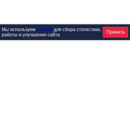
Мы используем
cookies
для сбора статистики,
Принять
работы и улучшения сайта
аталог
ардиотренажеры
Реабилитация и диагностик
иловые тренажеры
Инверсия и растяжка
вободные веса
Детский фитнес
одульные рамы
Мебель для фитнеса
илатес
Б/У тренажеры