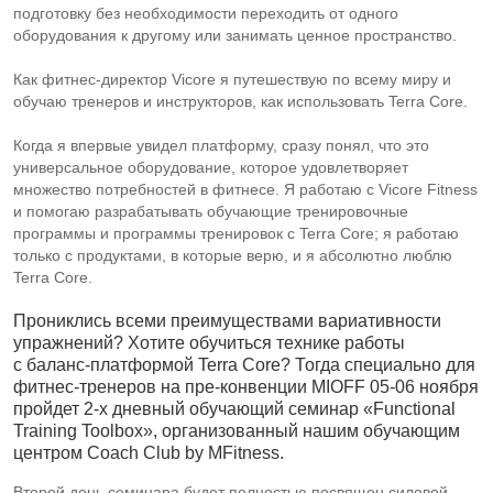
подготовку без необходимости переходить от одного
оборудования к другому или занимать ценное пространство.
Как фитнес-директор Vicore я путешествую по всему миру и
обучаю тренеров и инструкторов, как использовать Terra Core.
Когда я впервые увидел платформу, сразу понял, что это
универсальное оборудование, которое удовлетворяет
множество потребностей в фитнесе. Я работаю с Vicore Fitness
и помогаю разрабатывать обучающие тренировочные
программы и программы тренировок с Terra Core; я работаю
только с продуктами, в которые верю, и я абсолютно люблю
Terra Core.
Прониклись всеми преимуществами вариативности
упражнений? Хотите обучиться технике работы
с
баланс-платформой
Terra Core? Тогда специально для
фитнес-тренеров
на
пре-конвенции
MIOFF
05-06 ноября
пройдет
2-х
дневный обучающий семинар «Functional
Training Toolbox», организованный нашим обучающим
центром Coach Club by MFitness.
Второй день семинара будет полностью посвящен силовой