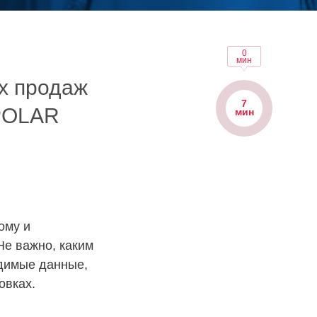
0
мин
х продаж
7
 POLAR
мин
ому и
Не важно, каким
одимые данные,
овках.