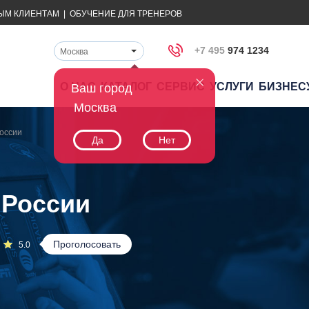
ЫМ КЛИЕНТАМ
|
ОБУЧЕНИЕ ДЛЯ ТРЕНЕРОВ
+7 495
974 1234
Москва
О НАС
КАТАЛОГ
СЕРВИС
УСЛУГИ
БИЗНЕС
Ваш город
Москва
России
Да
Нет
в России
Проголосовать
5.0