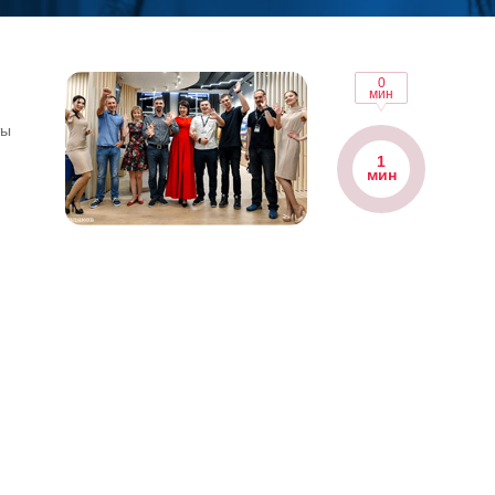
0
мин
ты
1
мин