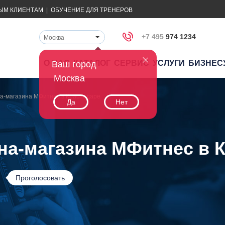
ЫМ КЛИЕНТАМ
|
ОБУЧЕНИЕ ДЛЯ ТРЕНЕРОВ
+7 495
974 1234
Москва
О НАС
КАТАЛОГ
СЕРВИС
УСЛУГИ
БИЗНЕС
Ваш город
Москва
а-магазина МФитнес в Краснодаре
Да
Нет
на-магазина МФитнес в 
Проголосовать