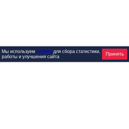
Мы используем
cookies
для сбора статистики,
Принять
работы и улучшения сайта
аталог
ардиотренажеры
Реабилитация и диагностик
иловые тренажеры
Инверсия и растяжка
вободные веса
Детский фитнес