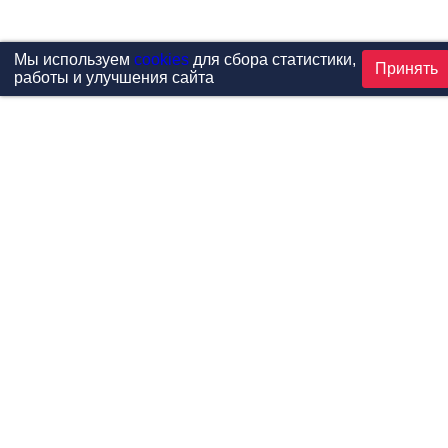
Мы используем
cookies
для сбора статистики,
Принять
работы и улучшения сайта
Проекты
Каталог
Новости
Контакты
©1999-2026 МФитнес. Все права защищены.
Разработка сайта —
студия «Сибирикс»