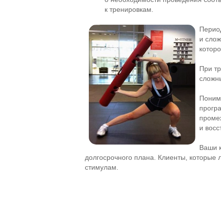
к тренировкам.
Период
и слож
которо
При т
сложн
Поним
програ
проме
и восс
Ваши к
долгосрочного плана. Клиенты, которые
стимулам.