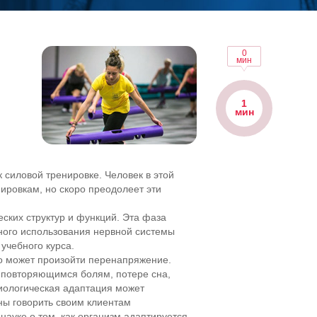
0
мин
1
мин
 силовой тренировке. Человек в этой
нировкам, но скоро преодолеет эти
ских структур и функций. Эта фаза
ого использования нервной системы
учебного курса.
го может произойти перенапряжение.
 повторяющимся болям, потере сна,
зиологическая адаптация может
ны говорить своим клиентам
ауке о том, как организм адаптируется