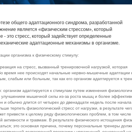
тезе общего адаптационного синдрома, разработанной
жнение является «физическим стрессом», который
 - это стресс, который задействует определенные
механические адаптационные механизмы в организме.
ации организма к физическому стимулу:
 реакция на стресс, вызванный тренировочной нагрузкой, которая
Во время нее происходят начальные
нервно-мышечные
адаптации к
ым, слабым или больным, так как его организм адаптируется к тре
: организм адаптируется к стимулам путем изменения физиологиче
м улучшением мышечной силы
из-за
роста мышц и более эффективн
 и обычно длится от четырех до двенадцати недель после начала 
ьше терпеть физиологический стресс от нагрузки, в результате че
т привести к целому ряду физиологических проблем, в том числе
й активности и травмам. В результате физического истощения фи
жаться; это основная причина, почему персональные тренеры долж
етствующей долгосрочной программы упражнений, основанной на н