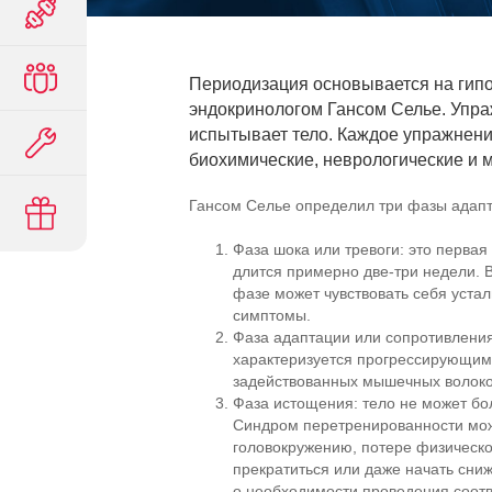
Периодизация основывается на гипо
эндокринологом Гансом Селье. Упра
испытывает тело. Каждое упражнение
биохимические, неврологические и 
Гансом Селье определил три фазы адапт
Фаза шока или тревоги: это первая
длится примерно
две-три
недели. 
фазе может чувствовать себя устал
симптомы.
Фаза адаптации или сопротивления
характеризуется прогрессирующи
задействованных мышечных волокон
Фаза истощения: тело не может бол
Синдром перетренированности може
головокружению, потере физическо
прекратиться или даже начать сни
о необходимости проведения соотв