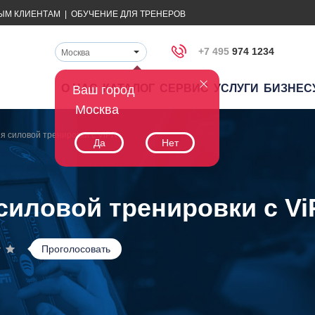
ЫМ КЛИЕНТАМ
|
ОБУЧЕНИЕ ДЛЯ ТРЕНЕРОВ
+7 495
974 1234
Москва
О НАС
КАТАЛОГ
СЕРВИС
УСЛУГИ
БИЗНЕС
Ваш город
Москва
я силовой тренировки с ViPR
Да
Нет
силовой тренировки с Vi
Проголосовать