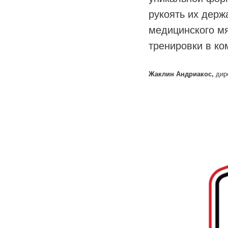
“
рукоять их держ
медицинского м
тренировки в к
Жаклин Андриакос
,
дир