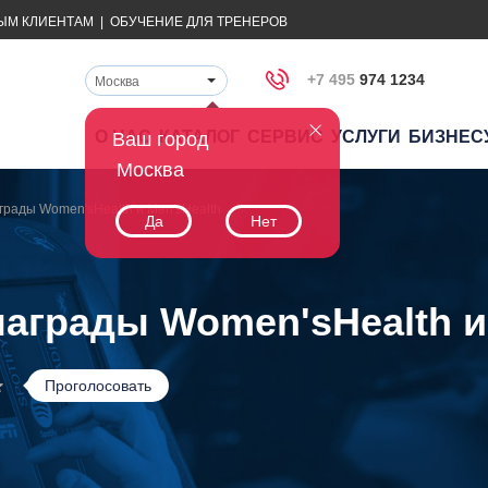
ЫМ КЛИЕНТАМ
|
ОБУЧЕНИЕ ДЛЯ ТРЕНЕРОВ
+7 495
974 1234
Москва
О НАС
КАТАЛОГ
СЕРВИС
УСЛУГИ
БИЗНЕС
Ваш город
Москва
аграды Women'sHealth и Men'sHealth
Да
Нет
награды Women'sHealth и
Проголосовать