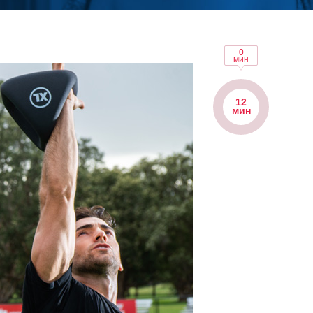
0
мин
12
мин