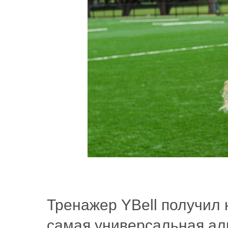
Тренажер YBell получил
самая универсальная ал