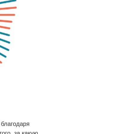
 благодаря
ого, за какую