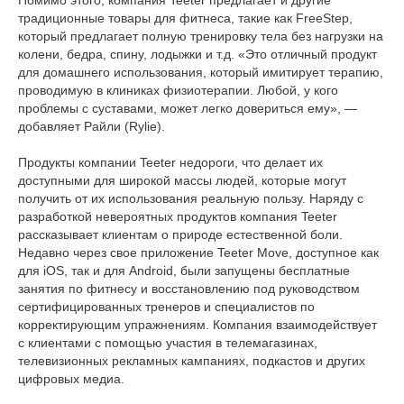
Помимо этого, компания Teeter предлагает и другие
традиционные товары для фитнеса, такие как FreeStep,
который предлагает полную тренировку тела без нагрузки на
колени, бедра, спину, лодыжки и т.д. «Это отличный продукт
для домашнего использования, который имитирует терапию,
проводимую в клиниках физиотерапии. Любой, у кого
проблемы с суставами, может легко довериться ему», —
добавляет Райли (Rylie).
Продукты компании Teeter недороги, что делает их
доступными для широкой массы людей, которые могут
получить от их использования реальную пользу. Наряду с
разработкой невероятных продуктов компания Teeter
рассказывает клиентам о природе естественной боли.
Недавно через свое приложение Teeter Move, доступное как
для iOS, так и для Android, были запущены бесплатные
занятия по фитнесу и восстановлению под руководством
сертифицированных тренеров и специалистов по
корректирующим упражнениям. Компания взаимодействует
с клиентами с помощью участия в телемагазинах,
телевизионных рекламных кампаниях, подкастов и других
цифровых медиа.