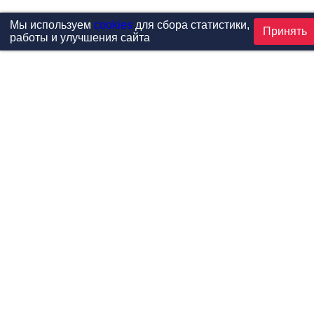
Мы используем
cookies
для сбора статистики,
Принять
работы и улучшения сайта
Проекты
Каталог
Новости
Контакты
©1999-2026 МФитнес. Все права защищены.
Разработка сайта —
студия «Сибирикс»