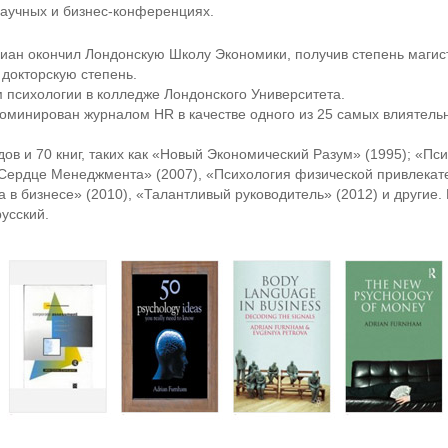
научных и
бизнес-конференциях
.
риан окончил Лондонскую Школу Экономики, получив степень магист
 докторскую степень.
 психологии в колледже Лондонского Университета.
оминирован журналом HR в качестве одного из 25 самых влиятель
ов и 70 книг, таких как «Новый Экономический Разум» (1995); «Пс
и Сердце Менеджмента» (2007), «Психология физической привлекат
а в бизнесе» (2010), «Талантливый руководитель» (2012) и другие.
русский.