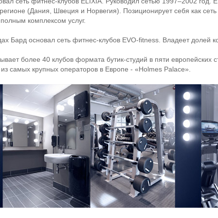
овал сеть
фитнес-клубов
ELIXIA. Руководил сетью 1997–2002 год. E
регионе (Дания, Швеция и Норвегия). Позиционирует себя как сет
 полным комплексом услуг.
дах Бард основал сеть
фитнес-клубов
EVO-fitness
. Владеет долей 
ывает более 40 клубов формата бутик-студий в пяти европейских с
з самых крупных операторов в Европе - «Holmes Palace».