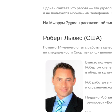
Эдриан считает, что работа — это удово
и не пользуется мобильным телефоном. О
На МФорум Эдриан расскажет об эмо
Роберт Льюис (США)
Помимо
14-летнего
опыта работы в каче
по специальности Спортивная физиологи
Вместо получени
Робертом степе
в области культ
Роб работал в 
и стратегическ
Недавно Роб за
тренировок «Bo