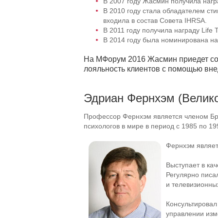
В 2007 году Жасмин получила награ
В 2010 году стала обладателем ст
входила в состав Совета IHRSA.
В 2011 году получила награду Life 
В 2014 году была номинирована н
На МФорум 2016 Жасмин приедет со 
лояльность клиентов с помощью вне
Эдриан Фернхэм (Велик
Профессор Фернхэм является членом Бри
психологов в мире в период с 1985 по 19
Фернхэм являет
Выступает в кач
Регулярно писа
и телевизионных
Консультировал
управлении изм