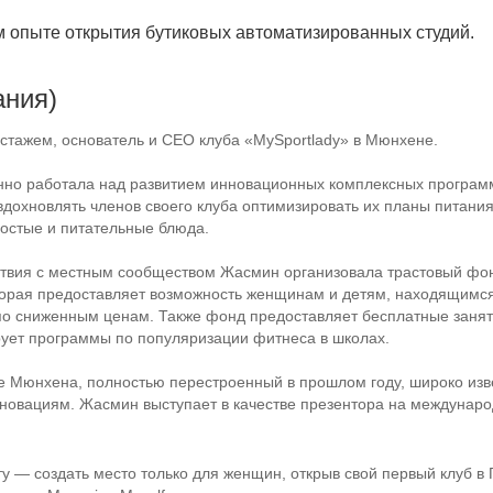
 опыте открытия бутиковых автоматизированных студий.
ания)
стажем, основатель и CEO клуба «MySportlady» в Мюнхене.
но работала над развитием инновационных комплексных програм
вдохновлять членов своего клуба оптимизировать их планы питания
ростые и питательные блюда.
твия с местным сообществом Жасмин организовала трастовый фонд
торая предоставляет возможность женщинам и детям, находящимся
по сниженным ценам. Также фонд предоставляет бесплатные зан
рует программы по популяризации фитнеса в школах.
це Мюнхена, полностью перестроенный в прошлом году, широко из
нновациям. Жасмин выступает в качестве презентора на междунаро
у — создать место только для женщин, открыв свой первый клуб в