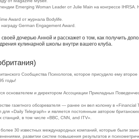
ду от Magazine Myself.
ипендии Emerging Woman Leader от Julie Main на конгрессе IHRSA.
Time Award от журнала Bodylife.
а награду German Engagement Award.
своей дочерью Анной и расскажет о том, как получить доп
дрения кулинарной школы внутри вашего клуба.
обритания)
танского Сообщества Психологов, которое присудило ему второе
95 годы!
ся основателем и директором Ассоциации Прикладных Поведенчес
естве газетного обозревателя — ранее он вел колонку в «Financial
л для «Daily Telegraph» и является постоянным автором британски
 станций, в том числе «BBC, CNN, and ITV».
 более 30 известных международных компаний, которые были заин
енениями, развитии систем повышения результатов и психометриче