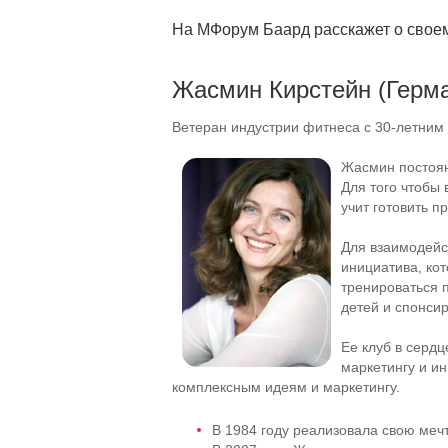
На МФорум Баард расскажет о своем
Жасмин Кирстейн (Герм
Ветеран индустрии фитнеса с
30-летним
Жасмин постоян
Для того чтобы 
учит готовить п
Для взаимодейс
инициатива, ко
тренироваться 
детей и спонси
Ее клуб в серд
маркетингу и и
комплексным идеям и маркетингу.
В 1984 году реализовала свою мечт