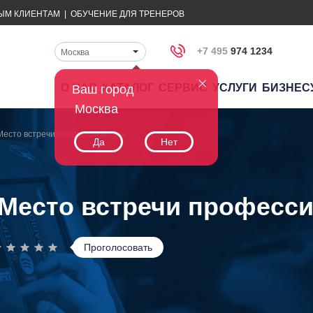
ЫМ КЛИЕНТАМ
|
ОБУЧЕНИЕ ДЛЯ ТРЕНЕРОВ
+7 495
974 1234
Москва
О НАС
КАТАЛОГ
СЕРВИС
УСЛУГИ
БИЗНЕС
Ваш город
Москва
Место встречи профессионалов
Да
Нет
 Место встречи професс
Проголосовать