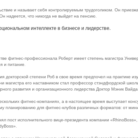
льствие и называет себя контролируемым трудоголиком. Он приезж
н надеется, что никогда не выйдет на пенсию.
циональном интеллекте в бизнесе и лидерстве.
стве
фитнес-профессионала
Роберт имеет степень магистра Универ
я и питание.
я докторской степени Роб в свое время предпочел на практике из
ни магистра его наставником стал профессор стэндфордской школ
урного развития и организационного лидерства Доктор Мэник Вайда
нескольких
фитнес-компаниях
, а в настоящее время выступает кон
ому планированию для
фитнес-клубов
различных форматов: от
мини
нял пост исполнительного
вице-президента
компании «RhinoBoss»,
dyBoss».