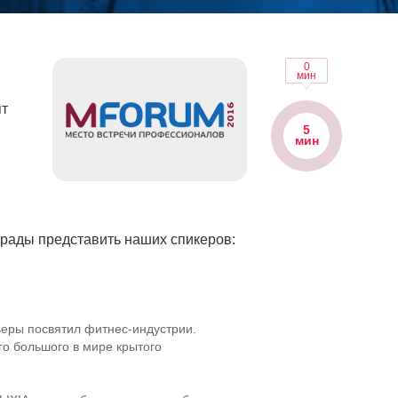
0
мин
ят
5
мин
 рады представить наших спикеров:
ьеры посвятил
фитнес-индустрии
.
го большого в мире крытого