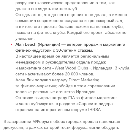
разрушает классическое представление о том, как
должен выглядеть
фитнес-клуб
.
Он сделал то, что до него еще никто не делал, а именно
совместил современное искусство и тренажерный зал,
и в итоге его проекты больше похожи на ночные клубы,
нежели на
фитнес-клубы
. Каждый его проект абсолютно
уникален.
Alan Leach (Ирландия) — ветеран продаж и маркетинга
фитнес-индустрии
с
30-летним
стажем.
В настоящее время он является региональным
менеджером и руководителем отдела продаж
и маркетинга сети «West Wood Clubs», Ирландия. 3 клуба
сети насчитывают более 20 000 членов.
Алан Лич получил награду Direct Marketing
за
фитнес-маркетинг
, обойдя в этом соревновании
топовые рекламные агентства Ирландии.
Он также выиграл награду FIA за
фитнес-маркетинг
и часто публикуется в разделе «Спросите лидера
отрасли» на интерактивном форуме IHRSA.
В завершении МФорум в обоих городах прошла панельная
дискуссия, в рамках которой гости форума могли обсудить