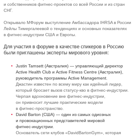
и собственников
фитнес-проектов
со всей России и из стран
СНГ.
Открывало МФорум выступление Амбассадора IHRSA в России
Лейлы Тимергалеевой о тенденциях и основных показателях
в
фитнес-индустрии
США и Европы.
Для участия в форуме в качестве спикеров в Россию
были приглашены эксперты мирового уровня:
Justin Tamsett (Австралия) — управляющий директор
Active Health Club и Active Fitness Centre (Австралия),
руководитель программы Active Management.
Джастин известен по всему миру как идейный лидер,
который бросает вызов
статусу-кво
в
фитнес-индустрии
.
Черпая вдохновение вне
фитнес-индустрии
,
он привносит лучшие практические модели
в
фитнес-пространство
.
David Barton (США) — один из самых одиозных
и провокационных представителей мировой
фитнес-индустрии
.
Основатель сети клубов «DavidBartonGym», которая