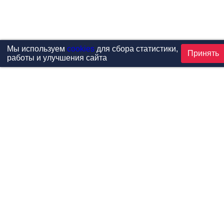
Мы используем
cookies
для сбора статистики,
Принять
работы и улучшения сайта
Проекты
Каталог
Новости
Контакты
©1999-2026 МФитнес. Все права защищены.