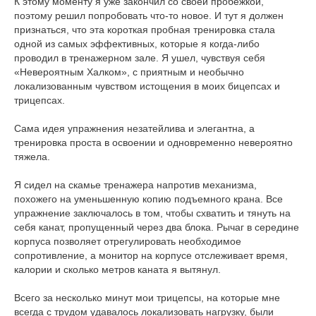
К этому моменту я уже закончил со своей пробежкой,
поэтому решил попробовать что-то новое. И тут я должен
признаться, что эта короткая пробная тренировка стала
одной из самых эффективных, которые я когда-либо
проводил в тренажерном зале. Я ушел, чувствуя себя
«Невероятным Халком», с приятным и необычно
локализованным чувством истощения в моих бицепсах и
трицепсах.
Сама идея упражнения незатейлива и элегантна, а
тренировка проста в освоении и одновременно невероятно
тяжела.
Я сидел на скамье тренажера напротив механизма,
похожего на уменьшенную копию подъемного крана. Все
упражнение заключалось в том, чтобы схватить и тянуть на
себя канат, пропущенный через два блока. Рычаг в середине
корпуса позволяет отрегулировать необходимое
сопротивление, а монитор на корпусе отслеживает время,
калории и сколько метров каната я вытянул.
Всего за несколько минут мои трицепсы, на которые мне
всегда с трудом удавалось локализовать нагрузку, были