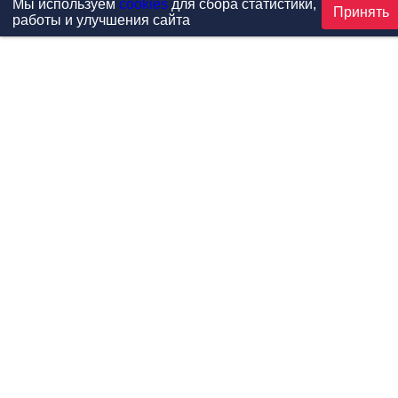
Мы используем
cookies
для сбора статистики,
Принять
работы и улучшения сайта
Проекты
Каталог
Новости
Контакты
©1999-2026 МФитнес. Все права защищены.
Разработка сайта —
студия «Сибирикс»