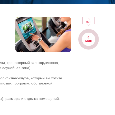
0
мин
4
мин
ки, тренажерный зал, кардиозона,
 служебная зона).
асс
фитнес-клуба
, который вы хотите
пповых программ, обстановкой,
ны), размеры и отделка помещений,