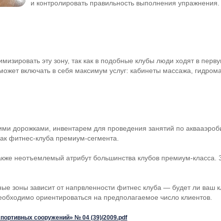
и контролировать правильность выполнения упражнения.
мизировать эту зону, так как в подобные клубы люди ходят в перв
а может включать в себя максимум услуг: кабинеты массажа, гидром
ми дорожками, инвентарем для проведения занятий по аквааэроб
нак
фитнес-клуба
премиум-сегмента
.
также неотъемлемый атрибут большинства клубов
премиум-класса
.
е зоны зависит от напрвленности фитнес клуба — будет ли ваш кл
еобходимо ориентироваться на предполагаемое число клиентов.
портивных сооружений» № 04 (39)/2009.pdf