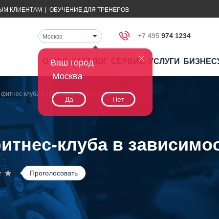
ЫМ КЛИЕНТАМ
|
ОБУЧЕНИЕ ДЛЯ ТРЕНЕРОВ
+7 495
974 1234
Москва
О НАС
КАТАЛОГ
СЕРВИС
УСЛУГИ
БИЗНЕС
Ваш город
Москва
фитнес-клуба в зависимости от статуса
Да
Нет
тнес-клуба в зависимос
Проголосовать