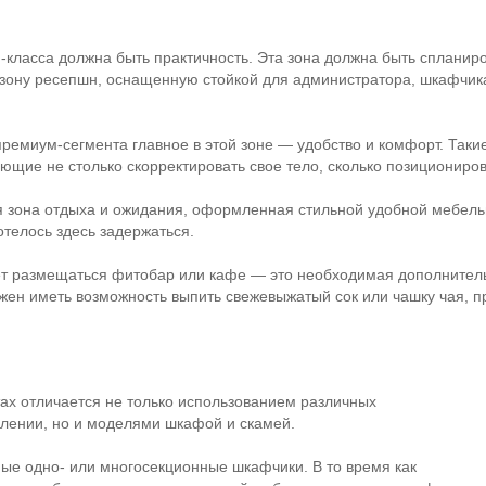
-класса
должна быть практичность. Эта зона должна быть спланир
ь зону ресепшн, оснащенную стойкой для администратора, шкафч
премиум-сегмента
главное в этой зоне — удобство и комфорт. Таки
ющие не столько скорректировать свое тело, сколько позициониров
 зона отдыха и ожидания, оформленная стильной удобной мебелью
отелось здесь задержаться.
т размещаться фитобар или кафе — это необходимая дополнитель
жен иметь возможность выпить свежевыжатый сок или чашку чая, п
ах отличается не только использованием различных
влении, но и моделями шкафой и скамей.
ые одно- или многосекционные шкафчики. В то время как