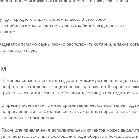
ановка более имиджевых моделей мебель, и таких как шкафы
ут для среднего и даже
эконом-класса
. В этой зоне
ься небольшим количеством душевых кабинок, выделив зону
девалке.
аздевалок помимо сауны можно расположить солярий, а также орга
нфракрасную сауну.
мм
В
эконом-сегменте
следует выделить максимум площадей для гру
на фитнес со стороны женщин превосходит мужской спрос в неско
групповых занятий позволят обеспечить большую проходимость кл
В
премиум-сегменте
помимо организации нескольких залов под г
направленности необходимо сделать акцент на персональных тре
специальные помещения.
Также для привлечения дополнительных клиентов можно выделит
дия пилатес, залы для фехтования, единоборств и бокса, сквош и с