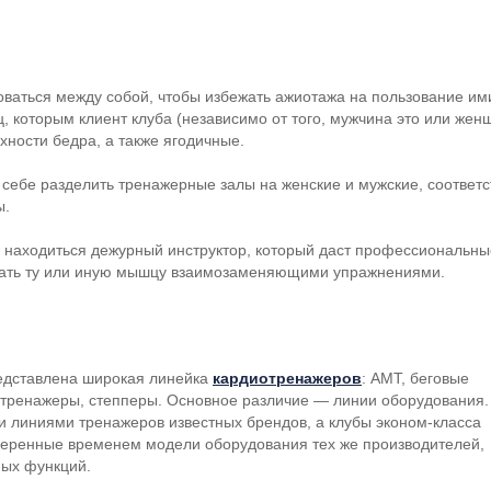
ваться между собой, чтобы избежать ажиотажа на пользование ими
ц, которым клиент клуба (независимо от того, мужчина это или же
ности бедра, а также ягодичные.
себе разделить тренажерные залы на женские и мужские, соответс
ы.
 находиться дежурный инструктор, который даст профессиональны
ботать ту или иную мышцу взаимозаменяющими упражнениями.
редставлена широкая линейка
кардиотренажеров
: АМТ, беговые
 тренажеры, степперы. Основное различие — линии оборудования.
 линиями тренажеров известных брендов, а клубы
эконом-класса
веренные временем модели оборудования тех же производителей,
ных функций.