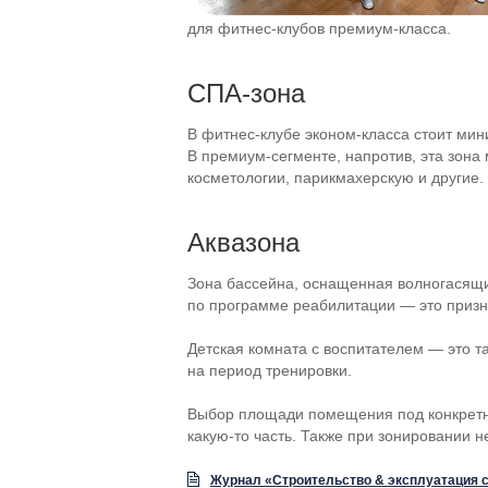
для
фитнес-клубов
премиум-класса
.
СПА-зона
В
фитнес-клубе
эконом-класса
стоит мини
В
премиум-сегменте
, напротив, эта зон
косметологии, парикмахерскую и другие.
Аквазона
Зона бассейна, оснащенная волногасящи
по программе реабилитации — это приз
Детская комната с воспитателем — это 
на период тренировки.
Выбор площади помещения под конкретны
какую-то
часть. Также при зонировании н
Журнал «Строительство & эксплуатация с