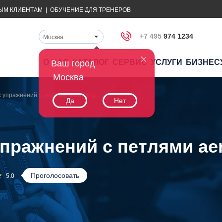
ЫМ КЛИЕНТАМ
|
ОБУЧЕНИЕ ДЛЯ ТРЕНЕРОВ
+7 495
974 1234
Москва
О НАС
КАТАЛОГ
СЕРВИС
УСЛУГИ
БИЗНЕС
Ваш город
Москва
 упражнений с петлями aeroSling
Да
Нет
пражнений с петлями aer
Проголосовать
5.0