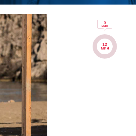
0
мин
12
мин