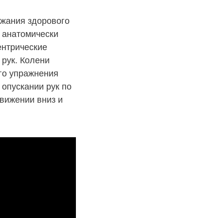
жания здорового
з анатомически
ентрические
 рук. Колени
го упражнения
 опускании рук по
движении вниз и