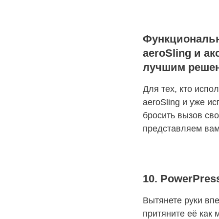
Функциональн
aeroSling и а
лучшим решен
Для тех, кто исп
aeroSling и уже и
бросить вызов св
представляем ва
10. PowerPre
Вытянете руки впе
притяните её как 