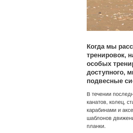
Когда мы рас
тренировок, 
особых тренир
доступного, 
подвесные си
В течении послед
канатов, колец, с
карабинами и акс
шаблонов движени
планки.