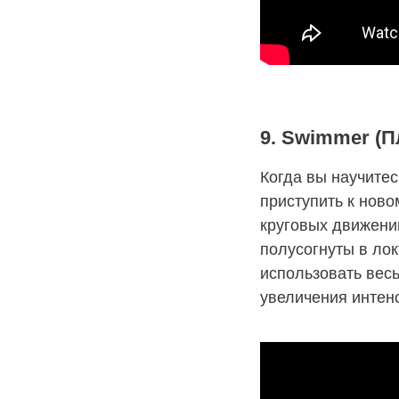
9. Swimmer (П
Когда вы научите
приступить к нов
круговых движени
полусогнуты в ло
использовать вес
увеличения интенс