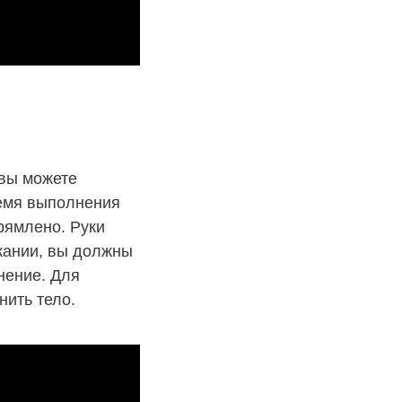
 вы можете
ремя выполнения
рямлено. Руки
кании, вы должны
нение. Для
нить тело.