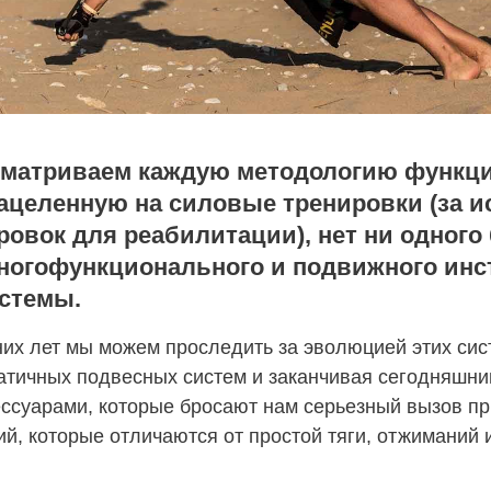
сматриваем каждую методологию функц
нацеленную на силовые тренировки (за 
овок для реабилитации), нет ни одного
многофункционального и подвижного инс
стемы.
них лет мы можем проследить за эволюцией этих сис
татичных подвесных систем и заканчивая сегодняшн
ессуарами, которые бросают нам серьезный вызов п
й, которые отличаются от простой тяги, отжиманий 