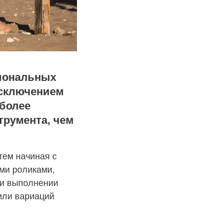
иональных
исключением
 более
трумента, чем
тем начиная с
ими роликами,
ри выполнении
или вариаций