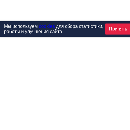
Мы используем
cookies
для сбора статистики,
Принять
работы и улучшения сайта
Проекты
Каталог
Новости
Контакты
©1999-2026 МФитнес. Все права защищены.