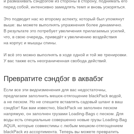
и размахивать сэндбэгом из стороны в сторону, поднимать его
перед собой, интенсивно замедлять темп и вновь ускоряться.
Это подводит нас ко второму аспекту, который был упомянут
выше: вы можете выполнять упражнения более динамично.
В результате это потребует увеличения прилагаемых усилий,
что, в свою очередь, приведёт к увеличению воздействия
на корпус и мышцы спины.
И всё это можно выполнять в ходе одной и той же тренировки.
У вас также есть неограниченная свобода действий.
Превратите сэндбэг в аквабэг
Если все эти видоизменения для вас недостаточны,
предлагаем заполнить
мешок-отягощение
blackPack водой,
а не песком. Но не спешите вставлять садовый шланг в ваш
сэндбэг! Как вам известно, blackPack не заполнен песком
напрямую, он заполнен грузами
Loading-Bags
с песком. Для
воды есть специальные совершенно новые грузы
Loading-Bag
AQUA, которые совместимы с любым
мешком-отягощением
blackPack из ассортимента. Теперь вы можете превратить