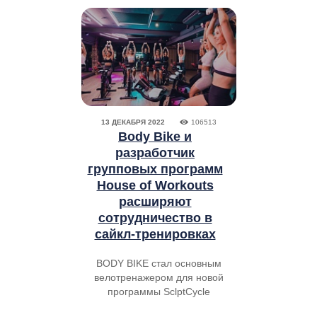
13 ДЕКАБРЯ 2022
106513
Body Bike и
разработчик
групповых программ
House of Workouts
расширяют
сотрудничество в
сайкл-тренировках
BODY BIKE стал основным
велотренажером для новой
программы SclptCycle