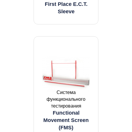
First Place E.C.T.
Sleeve
Система
функционального
тестирования
Functional
Movement Screen
(FMS)