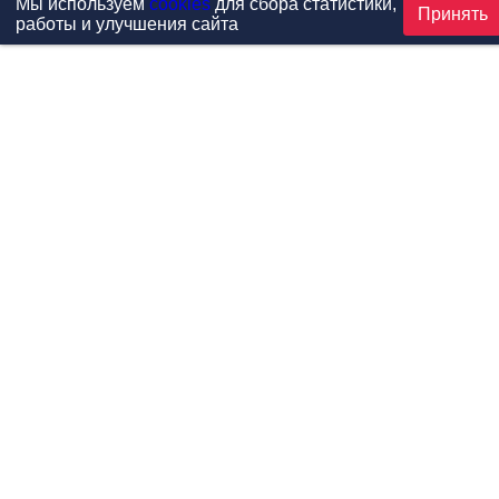
Мы используем
cookies
для сбора статистики,
Принять
работы и улучшения сайта
Проекты
Каталог
Новости
Контакты
©1999-2026 МФитнес. Все права защищены.
Разработка сайта —
студия «Сибирикс»