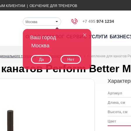
ЫМ КЛИЕНТАМ
|
ОБУЧЕНИЕ ДЛЯ ТРЕНЕРОВ
+7 495
974 1234
Москва
О НАС
КАТАЛОГ
СЕРВИС
УСЛУГИ
БИЗНЕС
Ваш город
Москва
ционального тренинга
Тренировочные канаты
Крепление для канатов Per
Да
Нет
канатов Perform Better M
Характер
Артикул
Длина, см
Высота, см
Цвет