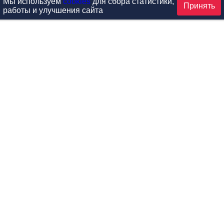
Мы используем
cookies
для сбора статистики,
Принять
работы и улучшения сайта
аталог
ардиотренажеры
Реабилитация и диагностик
иловые тренажеры
Инверсия и растяжка
вободные веса
Детский фитнес
одульные рамы
Мебель для фитнеса
илатес
Б/У тренажеры
эробика
Выставочное оборудование
ога
Запчасти для тренажеров
ункциональный тренинг
Контроль доступа (СКУД)