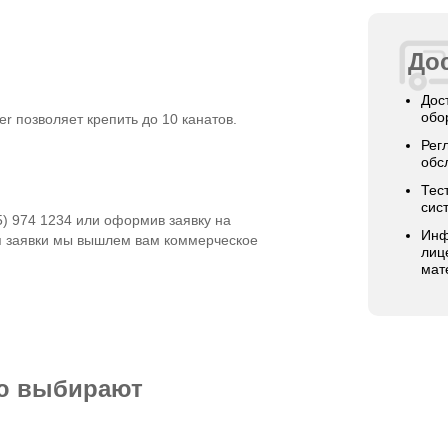
Дос
Дос
обо
er позволяет крепить до 10 канатов.
Рег
обс
Тес
сис
5) 974 1234 или оформив заявку на
Инф
я заявки мы вышлем вам коммерческое
лиц
мат
ью выбирают