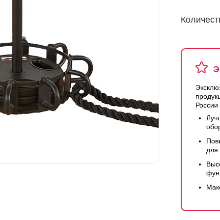
Количест
Э
Эксклю
продук
России
Луч
обо
Пов
для
Выс
фун
Мак