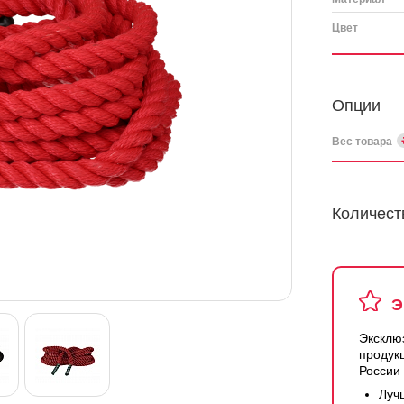
Цвет
Опции
Вес товара
Количест
Э
Эксклю
продук
России
Луч