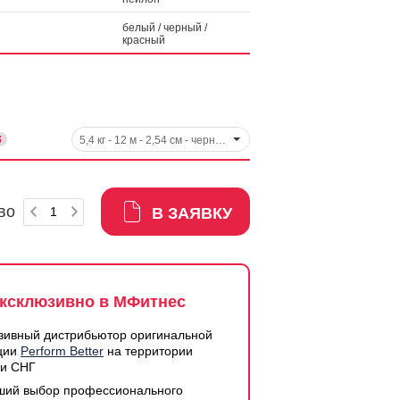
белый / черный /
красный
5,4 кг - 12 м - 2,54 см - черный, арт. 7225
во
В ЗАЯВКУ
ксклюзивно в МФитнес
зивный дистрибьютор оригинальной
ции
Perform Better
на территории
 и СНГ
ший выбор профессионального