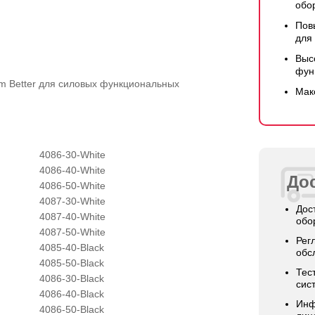
обо
Пов
для
Выс
фун
m Better для силовых функциональных
Мак
4086-30-White
4086-40-White
Дос
4086-50-White
4087-30-White
Дос
4087-40-White
обо
4087-50-White
Рег
4085-40-Black
обс
4085-50-Black
Тес
4086-30-Black
сис
4086-40-Black
Инф
4086-50-Black