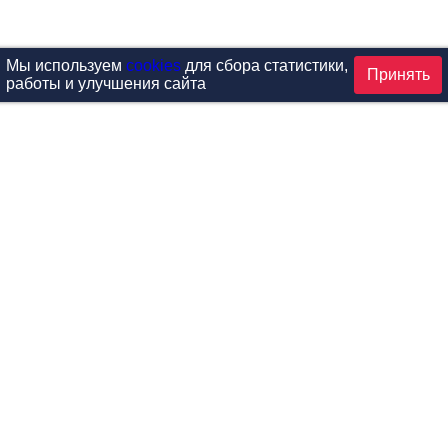
Мы используем
cookies
для сбора статистики,
Принять
работы и улучшения сайта
аталог
ардиотренажеры
Реабилитация и диагностик
иловые тренажеры
Инверсия и растяжка
вободные веса
Детский фитнес
одульные рамы
Мебель для фитнеса
илатес
Б/У тренажеры
эробика
Выставочное оборудование