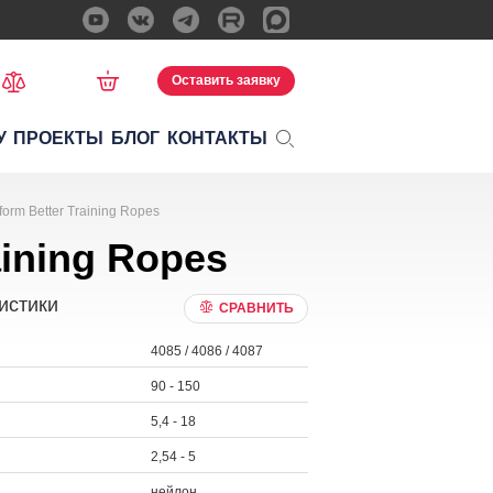
Оставить заявку
У
ПРОЕКТЫ
БЛОГ
КОНТАКТЫ
orm Better Training Ropes
ining Ropes
истики
СРАВНИТЬ
4085 / 4086 / 4087
90 - 150
5,4 - 18
2,54 - 5
нейлон