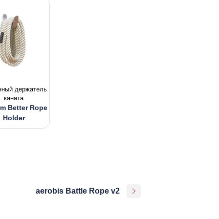
нный держатель
каната
rm Better Rope
Holder
aerobis Battle Rope v2