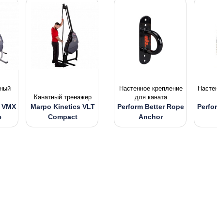
ный
Настенное крепление
Насте
Канатный тренажер
для каната
s VMX
Marpo Kinetics VLT
Perform Better Rope
Perfo
e
Compact
Anchor