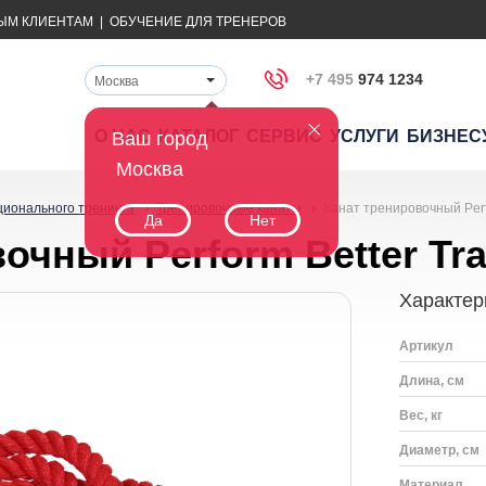
ЫМ КЛИЕНТАМ
|
ОБУЧЕНИЕ ДЛЯ ТРЕНЕРОВ
+7 495
974 1234
Москва
О НАС
КАТАЛОГ
СЕРВИС
УСЛУГИ
БИЗНЕС
Ваш город
Москва
ционального тренинга
Тренировочные канаты
Канат тренировочный Perf
Да
Нет
очный Perform Better Tra
Характер
Артикул
Длина, см
Вес, кг
Диаметр, см
Материал