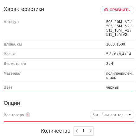
Характеристики
СРАВНИТЬ
Артикул
505_10M_ V2 /
505_15M_ V2 /
511_10M_ V2 /
511_15M V2
Длина, см
1000, 1500
Вес, кг
5,3 / 8 / 9,4 / 14
Диаметр, см
3 / 4
Материал
полипропилен,
сталь
Цвет
черный
Опции
Вес товара
5 кг - 3 см, арт. rope-505
Количество