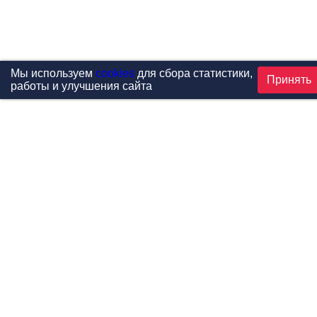
Мы используем
cookies
для сбора статистики,
Принять
работы и улучшения сайта
Проекты
Каталог
Новости
Контакты
©1999-2026 МФитнес. Все права защищены.
Разработка сайта —
студия «Сибирикс»