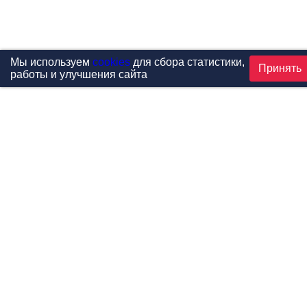
Мы используем
cookies
для сбора статистики,
Принять
работы и улучшения сайта
Проекты
Каталог
Новости
Контакты
©1999-2026 МФитнес. Все права защищены.
Разработка сайта —
студия «Сибирикс»