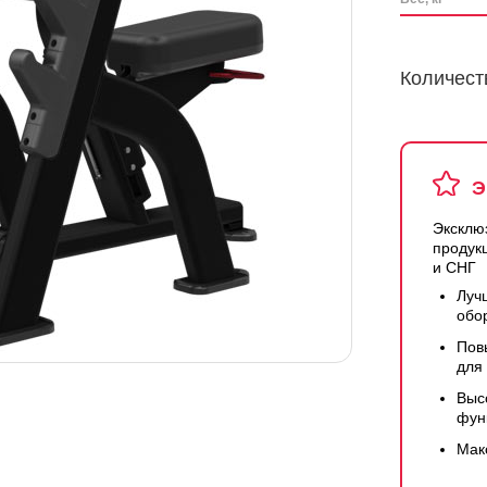
Количест
Э
Эксклю
продук
и СНГ
Луч
обо
Пов
для
Выс
фун
Мак