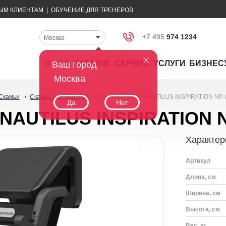
ЫМ КЛИЕНТАМ
|
ОБУЧЕНИЕ ДЛЯ ТРЕНЕРОВ
+7 495
974 1234
Москва
О НАС
КАТАЛОГ
СЕРВИС
УСЛУГИ
БИЗНЕС
Ваш город
Москва
Скамьи
Скамья для бицепса
Скамья Скотта NAUTILUS INSPIRATION NP
Да
Нет
 NAUTILUS INSPIRATION 
Характер
Артикул
Длина, см
Ширина, см
Высота, см
Вес, кг