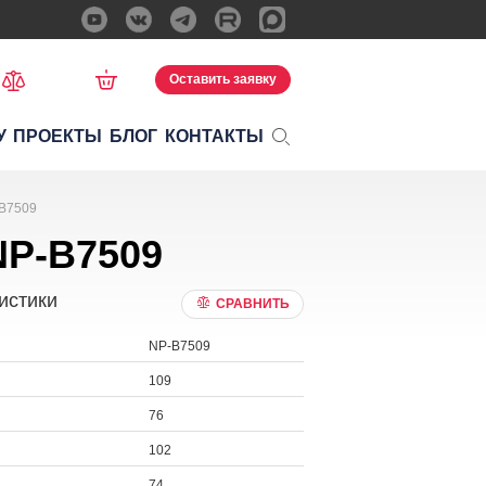
Оставить заявку
У
ПРОЕКТЫ
БЛОГ
КОНТАКТЫ
-B7509
NP-B7509
истики
СРАВНИТЬ
NP-B7509
109
76
102
74