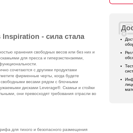
Дос
Inspiration - сила стала
Дос
обо
остью хранения свободных весов или без них и
Рег
обс
скамьями для пресса и гиперэкстензиями,
 функциональности.
Тес
анично сочетаются с другими продуктами
сис
отметите фирменные черты, когда будете
Инф
о свободными весами рядом с блочными
лиц
гружаемыми дисками Leverage®. Cкамьи и стойки
мат
сильными, они превосходят требования отрасли во
рифа для тихого и безопасного размещения