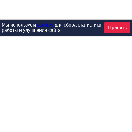
Мы используем
cookies
для сбора статистики,
Принять
работы и улучшения сайта
аталог
ардиотренажеры
Реабилитация и диагностик
иловые тренажеры
Инверсия и растяжка
вободные веса
Детский фитнес
одульные рамы
Мебель для фитнеса
илатес
Б/У тренажеры
эробика
Выставочное оборудование