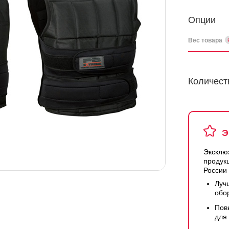
Опции
Вес товара
Количест
Э
Эксклю
продук
России
Луч
обо
Пов
для