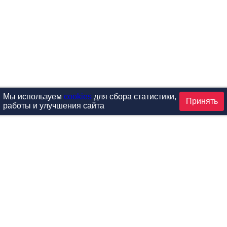
Мы используем
cookies
для сбора статистики,
Принять
работы и улучшения сайта
аталог
ардиотренажеры
Реабилитация и диагностик
иловые тренажеры
Инверсия и растяжка