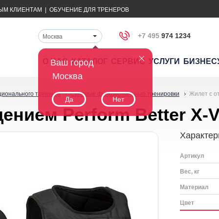
ЫМ КЛИЕНТАМ
|
ОБУЧЕНИЕ ДЛЯ ТРЕНЕРОВ
+7 495
974 1234
Москва
О НАС
КАТАЛОГ
СЕРВИС
УСЛУГИ
БИЗНЕС
Ваш город
Москва
ционального тренинга
Силовые функциональные тренировки
Жилет с от
Да
Нет
ением Perform Better X-V
Характер
Артикул
Вес, кг
Материал
Цвет