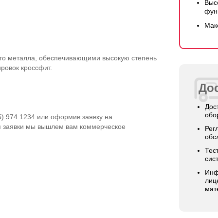
Выс
фун
Мак
ого металла, обеспечивающими высокую степень
ровок кроссфит.
Дос
Дос
обо
5) 974 1234 или оформив заявку на
я заявки мы вышлем вам коммерческое
Рег
обс
Тес
сис
Инф
лиц
мат