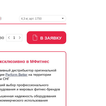
4,3 кг, арт. 1750
во
В ЗАЯВКУ
ксклюзивно в МФитнес
зивный дистрибьютор оригинальной
ции
Perform Better
на территории
 и СНГ
ший выбор профессионального
рудования и мировых фитнес-брендов
ышенная надежность оборудования
 коммерческого использования