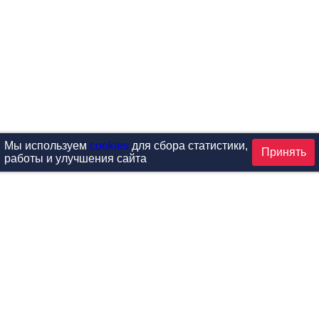
Мы используем
cookies
для сбора статистики,
Принять
работы и улучшения сайта
аталог
ардиотренажеры
Реабилитация и диагностик
иловые тренажеры
Инверсия и растяжка