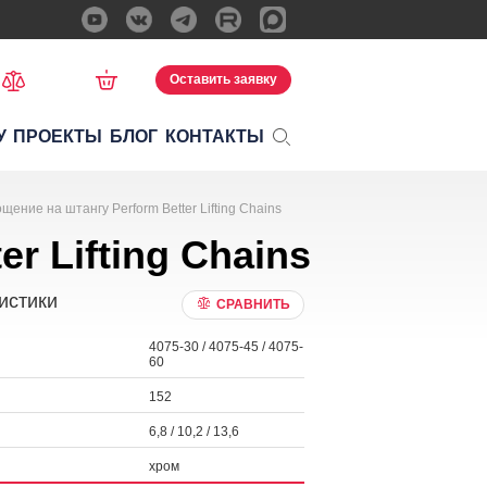
Оставить заявку
У
ПРОЕКТЫ
БЛОГ
КОНТАКТЫ
щение на штангу Perform Better Lifting Chains
r Lifting Chains
истики
СРАВНИТЬ
4075-30 / 4075-45 / 4075-
60
152
6,8 / 10,2 / 13,6
хром