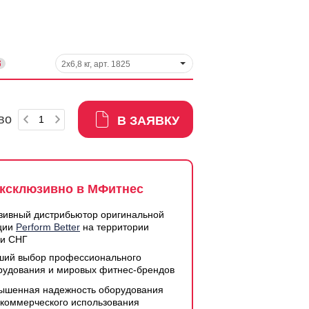
2x6,8 кг, арт. 1825
во
В ЗАЯВКУ
ксклюзивно в МФитнес
зивный дистрибьютор оригинальной
ции
Perform Better
на территории
 и СНГ
ший выбор профессионального
рудования и мировых фитнес-брендов
ышенная надежность оборудования
 коммерческого использования