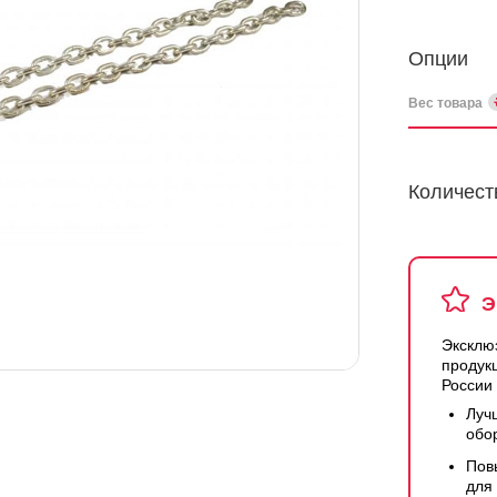
Опции
Вес товара
Количест
Э
Эксклю
продук
России
Луч
обо
Пов
для