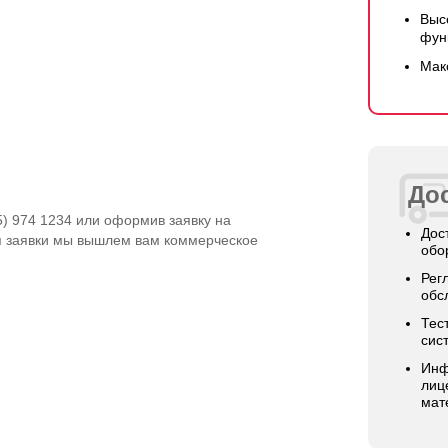
Выс
фун
Мак
Дос
5) 974 1234 или оформив заявку на
Дос
я заявки мы вышлем вам коммерческое
обо
Рег
обс
Тес
сис
Инф
лиц
мат