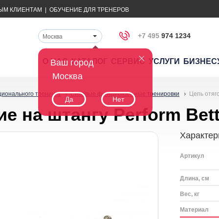
ЫМ КЛИЕНТАМ
|
ОБУЧЕНИЕ ДЛЯ ТРЕНЕРОВ
+7 495
974 1234
Москва
О НАС
КАТАЛОГ
СЕРВИС
УСЛУГИ
БИЗНЕС
Ваш город
Москва
ционального тренинга
Силовые функциональные тренировки
Цепь отяго
Да
Нет
 на штангу Perform Bette
Характер
Артикул
Длина, см
Вес, кг
Материал