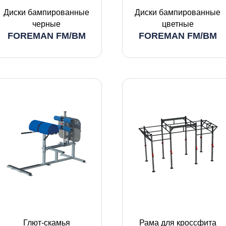
Диски бампированные
Диски бампированные
черные
цветные
FOREMAN FM/BM
FOREMAN FM/BM
Глют-скамья
Рама для кроссфита