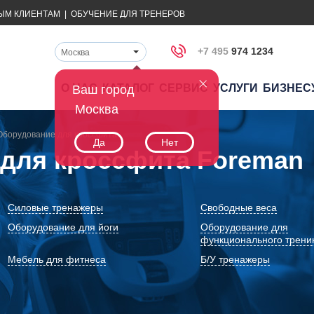
ЫМ КЛИЕНТАМ
|
ОБУЧЕНИЕ ДЛЯ ТРЕНЕРОВ
+7 495
974 1234
Москва
О НАС
КАТАЛОГ
СЕРВИС
УСЛУГИ
БИЗНЕС
Ваш город
Москва
Оборудование для кроссфита
Да
Нет
для кроссфита Foreman
Силовые тренажеры
Свободные веса
Оборудование для йоги
Оборудование для
функционального трени
Мебель для фитнеса
Б/У тренажеры