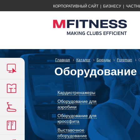
КОРПОРАТИВНЫЙ САЙТ
|
БИЗНЕСУ
|
ЧАСТН
Главная
Каталог
Бренды
Foreman
Оборудование 
Кардиотренажеры
Оборудование для
аэробики
Оборудование для
кроссфита
Выставочное
оборудование