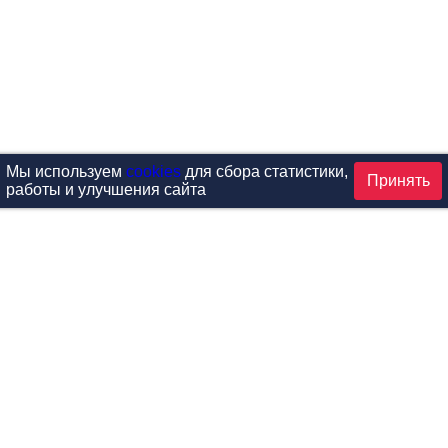
Мы используем
cookies
для сбора статистики,
Принять
работы и улучшения сайта
аталог
ардиотренажеры
Реабилитация и диагностик
иловые тренажеры
Инверсия и растяжка
вободные веса
Детский фитнес