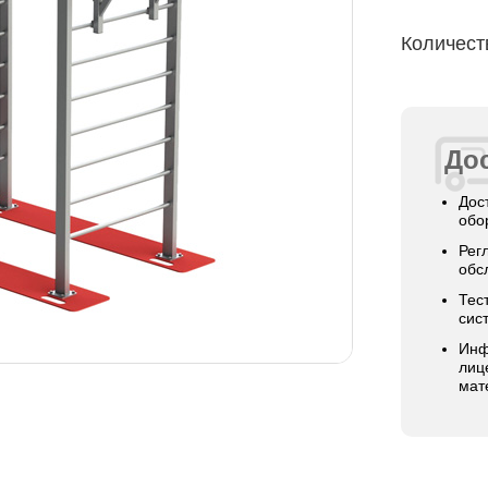
Количест
Дос
Дос
обо
Рег
обс
Тес
сис
Инф
лиц
мат