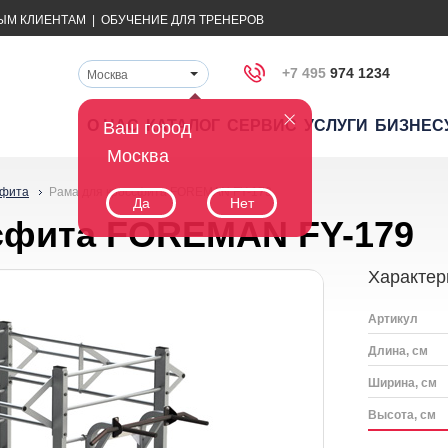
ЫМ КЛИЕНТАМ
|
ОБУЧЕНИЕ ДЛЯ ТРЕНЕРОВ
+7 495
974 1234
Москва
О НАС
КАТАЛОГ
СЕРВИС
УСЛУГИ
БИЗНЕС
Ваш город
Москва
сфита
Рама для кроссфита FOREMAN FY-179
Да
Нет
сфита FOREMAN FY-179
Характер
Артикул
Длина, см
Ширина, см
Высота, см