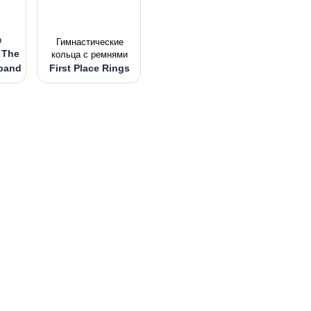
р
Гимнастические
 The
кольца с ремнями
rband
First Place Rings