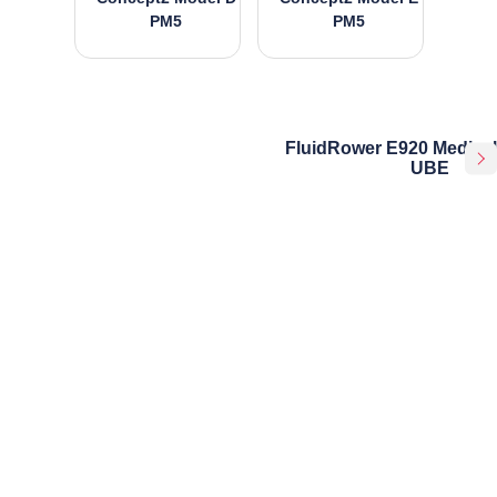
PM5
PM5
FluidRower E920 Medical
UBE