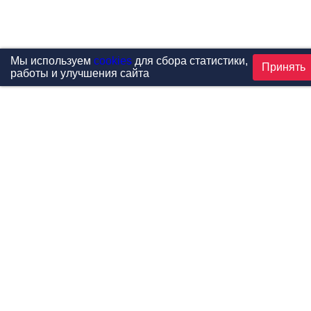
Мы используем
cookies
для сбора статистики,
Принять
работы и улучшения сайта
Проекты
Каталог
Новости
Контакты
©1999-2026 МФитнес. Все права защищены.
Разработка сайта —
студия «Сибирикс»