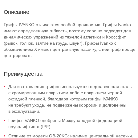
Описание
Грифы IVANKO отличаются особой прочностью. Грифы Ivanko
имеют определенную гибкость, поэтому хорошо подходят для
динамических упражнений из тяжелой атлетики и Кроссфит
(рывок, толчок, взятие на грудь, швунг). Грифы Ivanko с
обозначением X имеют центральную насечку, с ней гриф проще
центрировать.
Преимущества
Для изготовления грифов используется нержавеющая сталь
с хромированным покрытием либо с покрытием черной
оксидной пленкой, благодаря которым грифы IVANKO
не требуют ухода, не подвержены коррозии и долговечны
в эксплуатации.
Грифы IVANKO одобрены Международной федерацией
пауэрлифтинга (IPF).
Отличие от модели
OB-20KG
: наличие центральной насечки.