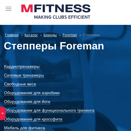
Главная
Каталог
Бренды
Foreman
Степперы
Степперы Foreman
Кардиотренажеры
Силовые тренажеры
Свободные веса
Оборудование для аэробики
Оборудование для йоги
Оборудование для функционального тренинга
Оборудование для кроссфита
Мебель для фитнеса