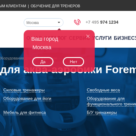
ЫМ КЛИЕНТАМ
|
ОБУЧЕНИЕ ДЛЯ ТРЕНЕРОВ
+7 495
974 1234
Москва
О НАС
КАТАЛОГ
СЕРВИС
УСЛУГИ
БИЗНЕС
Ваш город
Москва
Оборудование для аква-аэробики
Да
Нет
для аква-аэробики Fore
Силовые тренажеры
Свободные веса
Оборудование для йоги
Оборудование для
функционального трени
Мебель для фитнеса
Б/У тренажеры