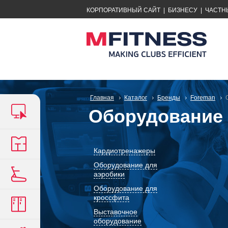
КОРПОРАТИВНЫЙ САЙТ
|
БИЗНЕСУ
|
ЧАСТН
Главная
Каталог
Бренды
Foreman
Оборудование 
Кардиотренажеры
Оборудование для
аэробики
Оборудование для
кроссфита
Выставочное
оборудование