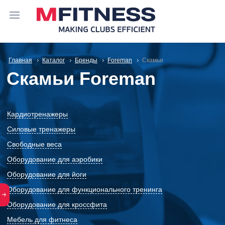
Главная
Каталог
Бренды
Foreman
Скамьи
Скамьи Foreman
Кардиотренажеры
Силовые тренажеры
Свободные веса
Оборудование для аэробики
Оборудование для йоги
Оборудование для функционального тренинга
Оборудование для кроссфита
Мебель для фитнеса